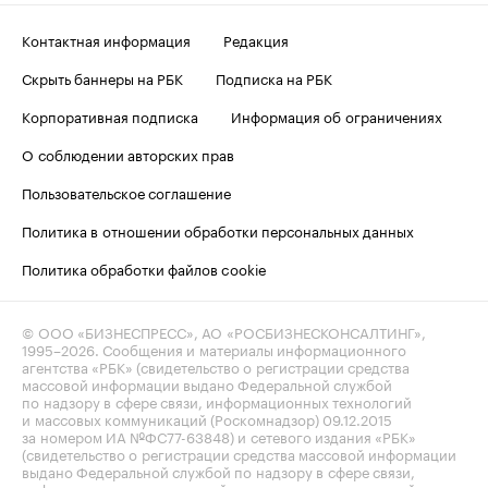
Контактная информация
Редакция
Скрыть баннеры на РБК
Подписка на РБК
Корпоративная подписка
Информация об ограничениях
О соблюдении авторских прав
Пользовательское соглашение
Политика в отношении обработки персональных данных
Политика обработки файлов cookie
© ООО «БИЗНЕСПРЕСС», АО «РОСБИЗНЕСКОНСАЛТИНГ»,
1995–2026
. Сообщения и материалы информационного
агентства «РБК» (свидетельство о регистрации средства
массовой информации выдано Федеральной службой
по надзору в сфере связи, информационных технологий
и массовых коммуникаций (Роскомнадзор) 09.12.2015
за номером ИА №ФС77-63848) и сетевого издания «РБК»
(свидетельство о регистрации средства массовой информации
выдано Федеральной службой по надзору в сфере связи,