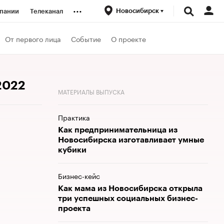
...
Новосибирск
пании
Телеканал
ионеры
От первого лица
Событие
О проекте
вания
 2022
МАТЕРИАЛЫ ВЫПУСКА
личной валюты
Практика
Как предпринимательница из
Новосибирска изготавливает умные
кубики
Бизнес-кейс
Как мама из Новосибирска открыла
три успешных социальных бизнес-
проекта