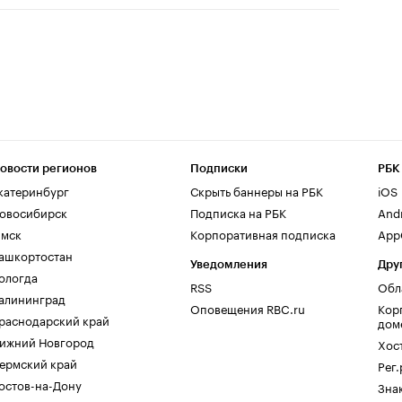
овости регионов
Подписки
РБК
катеринбург
Скрыть баннеры на РБК
iOS
овосибирск
Подписка на РБК
And
мск
Корпоративная подписка
AppG
ашкортостан
Уведомления
Дру
ологда
RSS
Обл
алининград
Оповещения RBC.ru
Кор
раснодарский край
дом
ижний Новгород
Хос
ермский край
Рег
остов-на-Дону
Зна