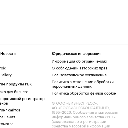
 Новости
Юридическая информация
Информация об ограничениях
roid
О соблюдении авторских прав
allery
Пользовательское соглашение
Политика в отношении обработки
гие продукты РБК
персональных данных
ако для бизнеса
Политика обработки файлов cookie
поративный регистратор
енов
© ООО «БИЗНЕСПРЕСС»,
АО «РОСБИЗНЕСКОНСАЛТИНГ»,
тинг сайтов
1995–2026
. Сообщения и материалы
.решения
информационного агентства «РБК»
(свидетельство о регистрации
комства
средства массовой информации