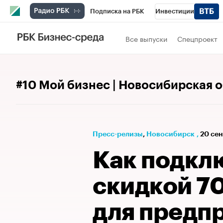
Подписка на РБК
Инвестиции
РБК Вино
Спорт
Школа управления
Все выпуски
Спецпроект
Национальные проекты
Город
Стил
Кредитные рейтинги
Франшизы
Га
#10 Мой бизнес | Новосибирская 
Проверка контрагентов
Политика
Э
Пресс-релизы
⁠,
Новосибирск
,
20 сен
Как подкл
скидкой 7
для предп