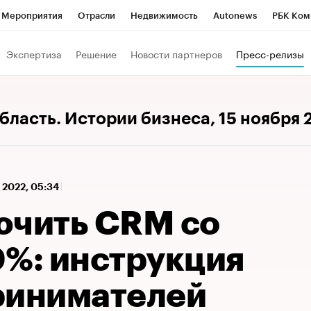
Мероприятия
Отрасли
Недвижимость
Autonews
РБК Ком
 РБК
РБК Образование
РБК Курсы
РБК Life
Тренды
Виз
Экспертиза
Решение
Новости партнеров
Пресс-релизы
ь
Крипто
РБК Бизнес-среда
Дискуссионный клуб
Исследо
зета
Спецпроекты СПб
Конференции СПб
Спецпроекты
область. Истории бизнеса
, 15 ноября
кономика
Бизнес
Технологии и медиа
Финансы
Рынок на
 2022, 05:34
ючить CRM со
0%: инструкция
ринимателей