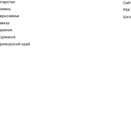
атарстан
Сайт
юмень
РБК
ерноземье
Шко
авказ
арелия
урманск
риморский край