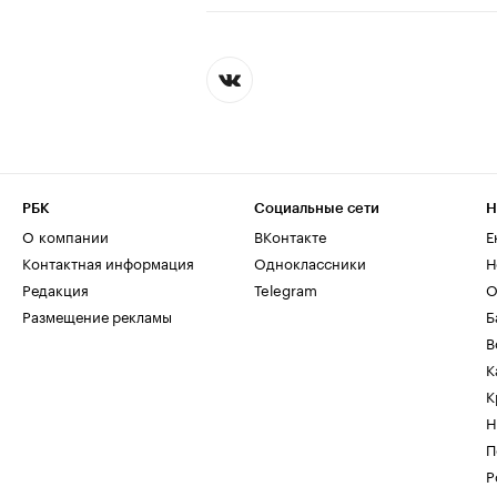
РБК
Социальные сети
Н
О компании
ВКонтакте
Е
Контактная информация
Одноклассники
Н
Редакция
Telegram
О
Размещение рекламы
Б
В
К
К
Н
П
Р