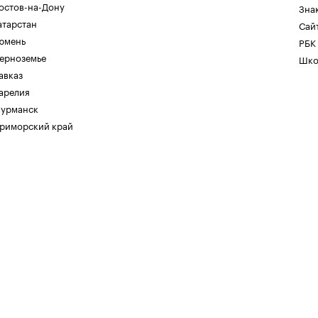
остов-на-Дону
Зна
атарстан
Сайт
юмень
РБК
ерноземье
Шко
авказ
арелия
урманск
риморский край