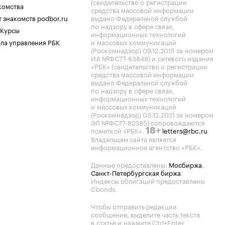
(свидетельство о регистрации
комства
средства массовой информации
 знакомств podbor.ru
выдано Федеральной службой
по надзору в сфере связи,
 Курсы
информационных технологий
ла управления РБК
и массовых коммуникаций
(Роскомнадзор) 09.12.2015 за номером
ИА №ФС77-63848) и сетевого издания
«РБК» (свидетельство о регистрации
средства массовой информации
выдано Федеральной службой
по надзору в сфере связи,
информационных технологий
и массовых коммуникаций
(Роскомнадзор) 03.12.2021 за номером
ЭЛ №ФС77-82385) сопровождаются
пометкой «РБК».
letters@rbc.ru
18+
Владельцем сайта является
информационное агентство «РБК».
Данные предоставлены:
Мосбиржа
,
Санкт-Петербургская биржа
.
Индексы облигаций предоставлены
Cbonds.
Чтобы отправить редакции
сообщение, выделите часть текста
в статье и нажмите Ctrl+Enter