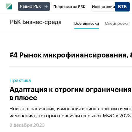
Подписка на РБК
Инвестиции
РБК Вино
Спорт
Школа управления
Все выпуски
Спецпроект
Национальные проекты
Город
Стил
Кредитные рейтинги
Франшизы
Га
#4 Рынок микрофинансирования
,
Проверка контрагентов
Политика
Э
Практика
Адаптация к строгим ограничени
в плюсе
Новые ограничения, изменения в риск-политике и укр
изменениях, которые повлияли на рынок МФО в 2023 г
8 декабря 2023