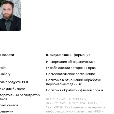
 Новости
Юридическая информация
Информация об ограничениях
roid
О соблюдении авторских прав
allery
Пользовательское соглашение
Политика в отношении обработки
гие продукты РБК
персональных данных
ако для бизнеса
Политика обработки файлов cookie
поративный регистратор
енов
© ООО «БИЗНЕСПРЕСС»,
АО «РОСБИЗНЕСКОНСАЛТИНГ»,
тинг сайтов
1995–2026
. Сообщения и материалы
.решения
информационного агентства «РБК»