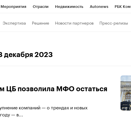
Мероприятия
Отрасли
Недвижимость
Autonews
РБК Ком
 РБК
РБК Образование
РБК Курсы
РБК Life
Тренды
Виз
Экспертиза
Решение
Новости партнеров
Пресс-релизы
ь
Крипто
РБК Бизнес-среда
Дискуссионный клуб
Исследо
зета
Спецпроекты СПб
Конференции СПб
Спецпроекты
 8 декабря 2023
кономика
Бизнес
Технологии и медиа
Финансы
Рынок на
ям ЦБ позволила МФО остаться
упнение компаний — о трендах и новых
оду — в...