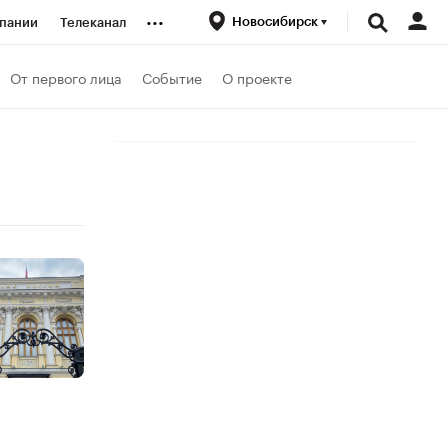
...
Новосибирск
пании
Телеканал
ионеры
От первого лица
Событие
О проекте
вания
личной валюты