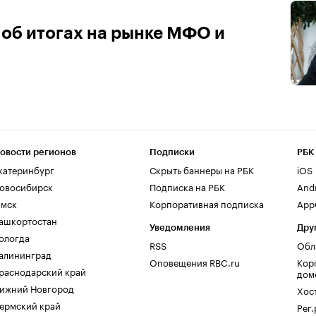
об итогах на рынке МФО и
овости регионов
Подписки
РБК
катеринбург
Скрыть баннеры на РБК
iOS
овосибирск
Подписка на РБК
And
мск
Корпоративная подписка
AppG
ашкортостан
Уведомления
Дру
ологда
RSS
Обл
алининград
Оповещения RBC.ru
Кор
раснодарский край
дом
ижний Новгород
Хос
ермский край
Рег