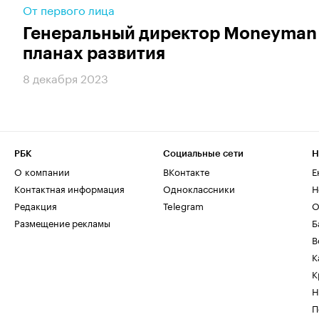
От первого лица
Генеральный директор Moneyman 
планах развития
8 декабря 2023
РБК
Социальные сети
Н
О компании
ВКонтакте
Е
Контактная информация
Одноклассники
Н
Редакция
Telegram
О
Размещение рекламы
Б
В
К
К
Н
П