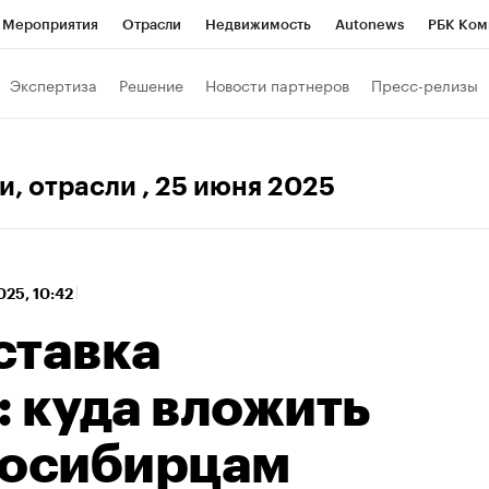
Мероприятия
Отрасли
Недвижимость
Autonews
РБК Ком
 РБК
РБК Образование
РБК Курсы
РБК Life
Тренды
Виз
Экспертиза
Решение
Новости партнеров
Пресс-релизы
ь
Крипто
РБК Бизнес-среда
Дискуссионный клуб
Исследо
зета
Спецпроекты СПб
Конференции СПб
Спецпроекты
и, отрасли
, 25 июня 2025
кономика
Бизнес
Технологии и медиа
Финансы
Рынок на
025, 10:42
ставка
 куда вложить
восибирцам