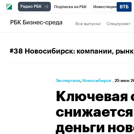
Подписка на РБК
Инвестиции
РБК Вино
Спорт
Школа управления
Все выпуски
Спецпроект
Национальные проекты
Город
Стил
Кредитные рейтинги
Франшизы
Га
#38 Новосибирск: компании, рынк
Проверка контрагентов
Политика
Э
Экспертиза
⁠,
Новосибирск
,
25 июн 2
Ключевая 
снижается:
деньги но