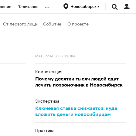
...
Новосибирск
пании
Телеканал
ионеры
От первого лица
Событие
О проекте
вания
МАТЕРИАЛЫ ВЫПУСКА
личной валюты
Компетенция
Почему десятки тысяч людей едут
лечить позвоночник в Новосибирск
Экспертиза
Ключевая ставка снижается: куда
вложить деньги новосибирцам
Практика