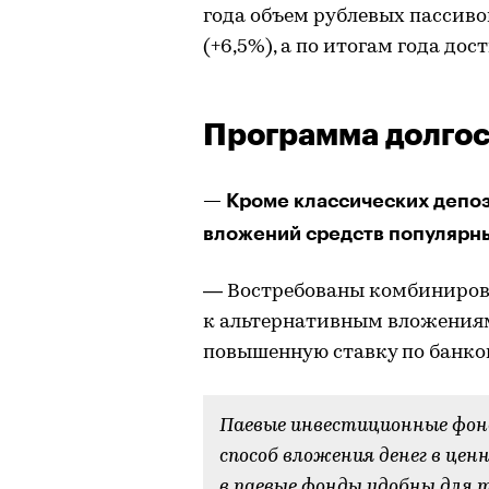
года объем рублевых пассиво
(+6,5%), а по итогам года дос
Программа долго
— Кроме классических депоз
вложений средств популярны
— Востребованы комбинирова
к альтернативным вложениям,
повышенную ставку по банко
Паевые инвестиционные фон
способ вложения денег в це
в паевые фонды удобны для 