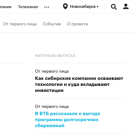
...
Новосибирск
пании
Телеканал
ионеры
От первого лица
Событие
О проекте
вания
МАТЕРИАЛЫ ВЫПУСКА
личной валюты
От первого лица
Как сибирские компании осваивают
технологии и куда вкладывают
инвестиции
От первого лица
В ВТБ рассказали о выгоде
программы долгосрочных
сбережений