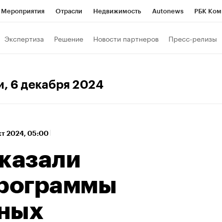
Мероприятия
Отрасли
Недвижимость
Autonews
РБК Ком
 РБК
РБК Образование
РБК Курсы
РБК Life
Тренды
Виз
Экспертиза
Решение
Новости партнеров
Пресс-релизы
ь
Крипто
РБК Бизнес-среда
Дискуссионный клуб
Исследо
зета
Спецпроекты СПб
Конференции СПб
Спецпроекты
и
, 6 декабря 2024
кономика
Бизнес
Технологии и медиа
Финансы
Рынок на
кт 2024, 05:00
сказали
программы
ных