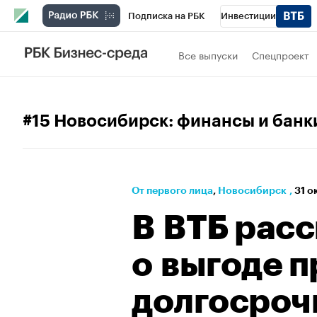
Подписка на РБК
Инвестиции
РБК Вино
Спорт
Школа управления
Все выпуски
Спецпроект
Национальные проекты
Город
Стил
Кредитные рейтинги
Франшизы
Га
#15 Новосибирск: финансы и банк
Проверка контрагентов
Политика
Э
От первого лица
⁠,
Новосибирск
,
31 о
В ВТБ рас
о выгоде 
долгосроч