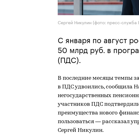
Сергей Никулин (фото: пресс-служба 
С января по август р
50 млрд руб. в прог
(ПДС).
В последние месяцы темпы з
в ПДС удвоились, сообщила 
негосударственных пенсионн
участников ПДС подтвердили
преимущества нового финанс
пользоваться — рассказал у
Сергей Никулин.