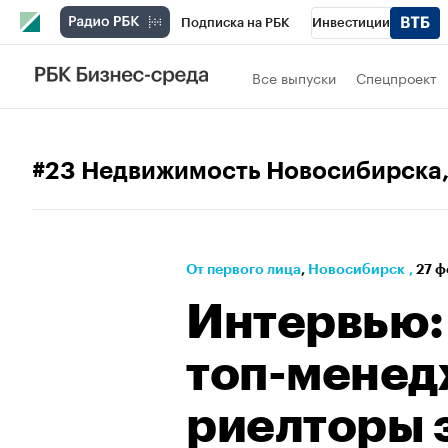
Подписка на РБК
Инвестиции
РБК Вино
Спорт
Школа управления
Все выпуски
Спецпроект
Национальные проекты
Город
Стил
Кредитные рейтинги
Франшизы
Га
#23 Недвижимость Новосибирска
Политика
Экономика
Бизнес
Те
От первого лица
⁠,
Новосибирск
,
27 ф
Интервью:
топ-менед
риелторы 