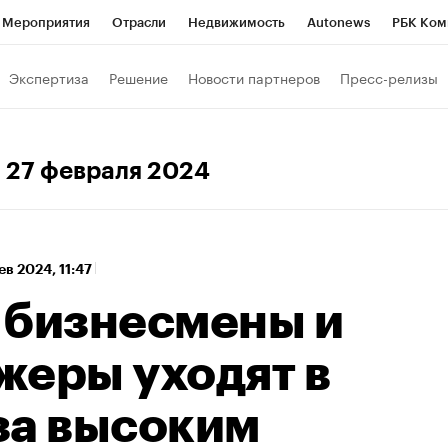
Мероприятия
Отрасли
Недвижимость
Autonews
РБК Ком
 РБК
РБК Образование
РБК Курсы
РБК Life
Тренды
Виз
Экспертиза
Решение
Новости партнеров
Пресс-релизы
ь
Крипто
РБК Бизнес-среда
Дискуссионный клуб
Исследо
зета
Спецпроекты СПб
Конференции СПб
Спецпроекты
, 27 февраля 2024
хнологии и медиа
Финансы
Рынок наличной валюты
ев 2024, 11:47
 бизнесмены и
жеры уходят в
за высоким