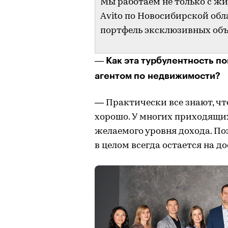
Мы работаем не только с ж
Аvito по Новосибирской об
портфель эксклюзивных об
Как эта турбулентность п
—
агентом по недвижимости?
— Практически все знают, ч
хорошо. У многих приходящих
желаемого уровня дохода. П
в целом всегда остается на д