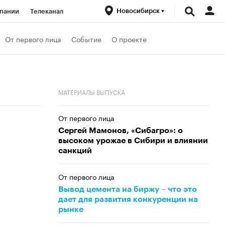
Новосибирск
пании
Телеканал
ионеры
От первого лица
Событие
О проекте
вания
Проверка контрагентов
МАТЕРИАЛЫ ВЫПУСКА
От первого лица
Сергей Мамонов, «Сибагро»: о
высоком урожае в Сибири и влиянии
санкций
От первого лица
Вывод цемента на биржу – что это
дает для развития конкуренции на
рынке