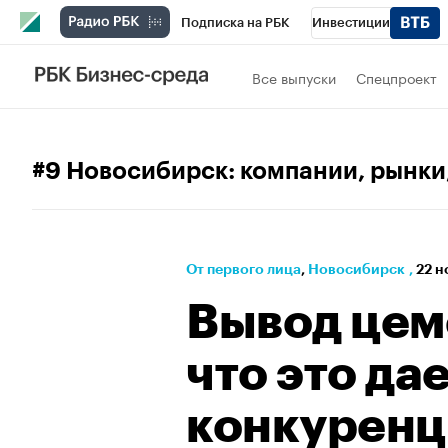
Подписка на РБК
Инвестиции
РБК Вино
Спорт
Школа управления
Все выпуски
Спецпроект
Национальные проекты
Город
Стил
Кредитные рейтинги
Франшизы
Га
#9 Новосибирск: компании, рынки
Политика
Экономика
Бизнес
Те
От первого лица
⁠,
Новосибирск
,
22 н
Вывод цем
что это да
конкуренц