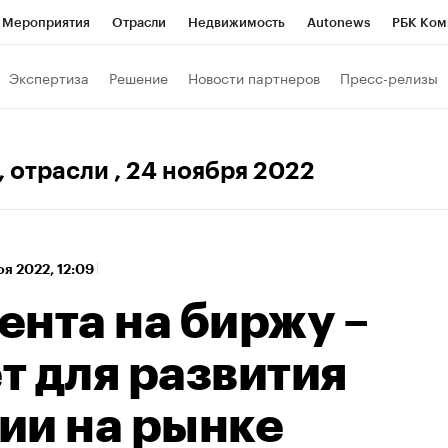
Мероприятия
Отрасли
Недвижимость
Autonews
РБК Ком
 РБК
РБК Образование
РБК Курсы
РБК Life
Тренды
Виз
Экспертиза
Решение
Новости партнеров
Пресс-релизы
ь
Крипто
РБК Бизнес-среда
Дискуссионный клуб
Исследо
зета
Спецпроекты СПб
Конференции СПб
Спецпроекты
, отрасли
, 24 ноября 2022
хнологии и медиа
Финансы
Рынок наличной валюты
оя 2022, 12:09
ента на биржу –
ет для развития
ии на рынке