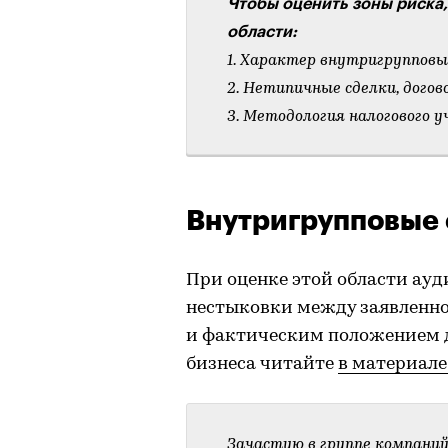
Чтобы оценить зоны риска
области:
1. Характер внутригрупповы
2. Нетипичные сделки, догов
3. Методология налогового 
Внутригрупповые 
При оценке этой области ауд
нестыковки между заявленн
и фактическим положением д
бизнеса читайте
в материале
Зачастую в группе компани