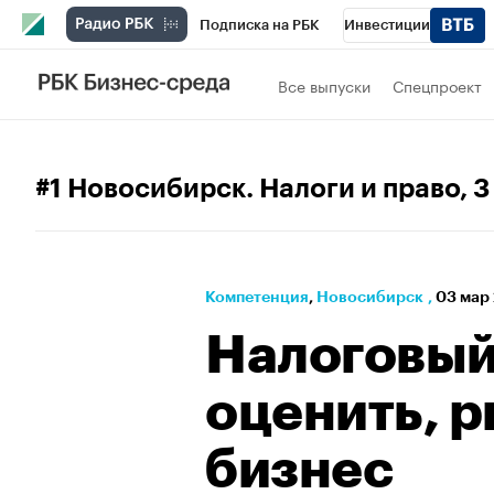
Подписка на РБК
Инвестиции
РБК Вино
Спорт
Школа управления
Все выпуски
Спецпроект
Национальные проекты
Город
Стил
Кредитные рейтинги
Франшизы
Га
#1 Новосибирск. Налоги и право
, 
Проверка контрагентов
Политика
Э
Компетенция
⁠,
Новосибирск
,
03 мар 
Налоговый 
оценить, р
бизнес