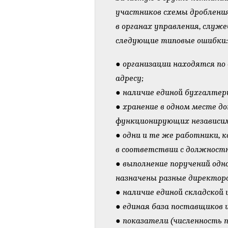
участников схемы дробления
в органах управления, служ
следующие типовые ошибки:
● организации находятся п
адресу;
● наличие единой бухгалтери
● хранение в одном месте д
функционирующих независим
● одни и те же работники, 
в соответствии с должност
● выполнение поручений одн
назначены разные директор
● наличие единой складской
● единая база поставщиков 
● показатели (численность 