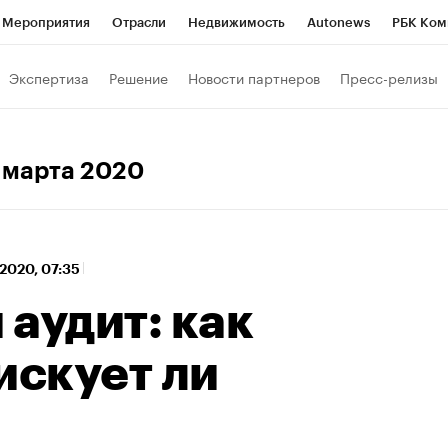
Мероприятия
Отрасли
Недвижимость
Autonews
РБК Ком
 РБК
РБК Образование
РБК Курсы
РБК Life
Тренды
Виз
Экспертиза
Решение
Новости партнеров
Пресс-релизы
ь
Крипто
РБК Бизнес-среда
Дискуссионный клуб
Исследо
зета
Спецпроекты СПб
Конференции СПб
Спецпроекты
3 марта 2020
кономика
Бизнес
Технологии и медиа
Финансы
Рынок на
2020, 07:35
аудит: как
искует ли