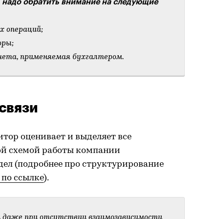
, надо обратить внимание на следующие
х операций;
оры;
учета, применяемая бухгалтером.
связи
итор оценивает и выделяет все
ой схемой работы компании
ел (подробнее про структурирование
 по ссылке
).
й даже при отсутствии взаимозависимости