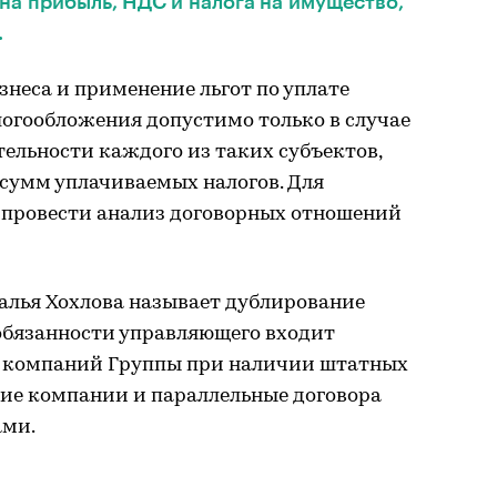
на прибыль, НДС и налога на имущество,
.
неса и применение льгот по уплате
алогообложения допустимо только в случае
тельности каждого из таких субъектов,
 сумм уплачиваемых налогов. Для
 провести анализ договорных отношений
алья Хохлова называет дублирование
 обязанности управляющего входит
е компаний Группы при наличии штатных
ние компании и параллельные договора
ами.