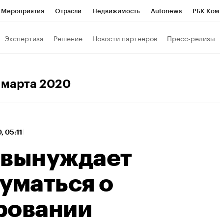
Мероприятия
Отрасли
Недвижимость
Autonews
РБК Ком
 РБК
РБК Образование
РБК Курсы
РБК Life
Тренды
Виз
Экспертиза
Решение
Новости партнеров
Пресс-релизы
ь
Крипто
РБК Бизнес-среда
Дискуссионный клуб
Исследо
зета
Спецпроекты СПб
Конференции СПб
Спецпроекты
3 марта 2020
кономика
Бизнес
Технологии и медиа
Финансы
Рынок на
, 05:11
 вынуждает
уматься о
ровании