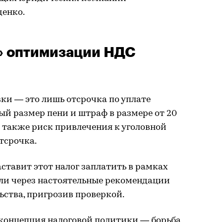
енко.
» оптимизации НДС
ки — это лишь отсрочка по уплате
й размер пени и штраф в размере от 20
 также риск привлечения к уголовной
тсрочка.
аставит этот налог заплатить в рамках
ли через настоятельные рекомендации
ьства, пригрозив проверкой.
я концепция налоговой политики — борьба