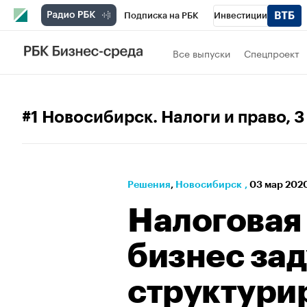
Подписка на РБК
Инвестиции
РБК Вино
Спорт
Школа управления
Все выпуски
Спецпроект
Национальные проекты
Город
Стил
Кредитные рейтинги
Франшизы
Га
#1 Новосибирск. Налоги и право
, 
Проверка контрагентов
Политика
Э
Решения
⁠,
Новосибирск
,
03 мар 2020
Налоговая
бизнес зад
структури