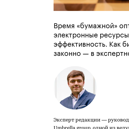
Время «бумажной» оп
электронные ресурсы
эффективность. Как б
законно — в экспертн
Эксперт редакции — руковод
Umbrella group, одной из в