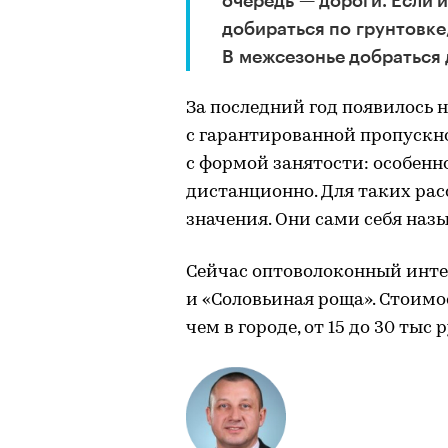
очередь — дороги. Если 
добираться по грунтовке,
В межсезонье добраться 
За последний год появилось 
с гарантированной пропускн
с формой занятости: особен
дистанционно. Для таких рас
значения. Они сами себя на
Сейчас оптоволоконный инте
и «Соловьиная роща». Стоим
чем в городе, от 15 до 30 тыс р