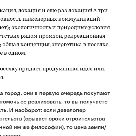
ация, локация и еще раз локация! А три
отовность инженерных коммуникаций
ернет); экологичность и природные условия
тствие рядом промзон, рекреационная
; общая концепция, энергетика в поселке,
 в одном.
оселку придает продуманная идея или,
а.
а город, они в первую очередь покупают
 помочь ее реализовать, то вы получаете
ь. И наоборот: если девелопер
ательств (срывает сроки строительства
нной им же философии), то цена земли/
 падает.