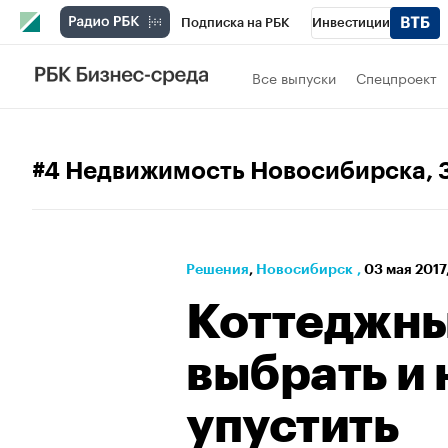
Подписка на РБК
Инвестиции
РБК Вино
Спорт
Школа управления
Все выпуски
Спецпроект
Национальные проекты
Город
Стил
Кредитные рейтинги
Франшизы
Га
#4 Недвижимость Новосибирска
,
Проверка контрагентов
Политика
Э
Решения
⁠,
Новосибирск
,
03 мая 2017
Коттеджны
выбрать и 
упустить