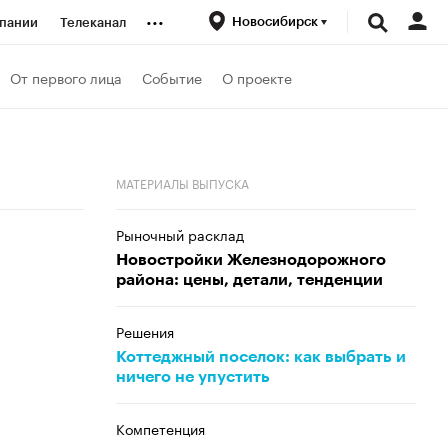
...
Новосибирск
пании
Телеканал
ионеры
От первого лица
Событие
О проекте
вания
МАТЕРИАЛЫ ВЫПУСКА
личной валюты
Рыночный расклад
Новостройки Железнодорожного
района: цены, детали, тенденции
Решения
Коттеджный поселок: как выбрать и
ничего не упустить
Компетенция