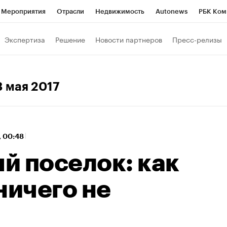
Мероприятия
Отрасли
Недвижимость
Autonews
РБК Ком
 РБК
РБК Образование
РБК Курсы
РБК Life
Тренды
Виз
Экспертиза
Решение
Новости партнеров
Пресс-релизы
ь
Крипто
РБК Бизнес-среда
Дискуссионный клуб
Исследо
зета
Спецпроекты СПб
Конференции СПб
Спецпроекты
 3 мая 2017
кономика
Бизнес
Технологии и медиа
Финансы
Рынок на
, 00:48
й поселок: как
ничего не