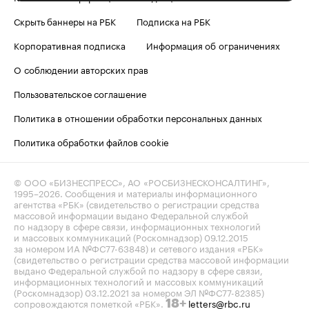
Скрыть баннеры на РБК
Подписка на РБК
Корпоративная подписка
Информация об ограничениях
О соблюдении авторских прав
Пользовательское соглашение
Политика в отношении обработки персональных данных
Политика обработки файлов cookie
© ООО «БИЗНЕСПРЕСС», АО «РОСБИЗНЕСКОНСАЛТИНГ»,
1995–2026
. Сообщения и материалы информационного
агентства «РБК» (свидетельство о регистрации средства
массовой информации выдано Федеральной службой
по надзору в сфере связи, информационных технологий
и массовых коммуникаций (Роскомнадзор) 09.12.2015
за номером ИА №ФС77-63848) и сетевого издания «РБК»
(свидетельство о регистрации средства массовой информации
выдано Федеральной службой по надзору в сфере связи,
информационных технологий и массовых коммуникаций
(Роскомнадзор) 03.12.2021 за номером ЭЛ №ФС77-82385)
сопровождаются пометкой «РБК».
letters@rbc.ru
18+