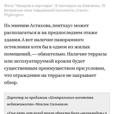
Фото: "Назаров и партнеры". В пентхаусе на Шевченко, 15
витражные окна повышенной прочности, стекло -
Pilgkington
По мнению Астахова, пентхаус может
располагаться и на предпоследнем этаже
здания. А вот наличие панорамного
остекления хотя бы в одном из жилых
помещений, — обязательно. Наличие террасы
или эксплуатируемой кровли будет
существенным преимуществом при условии,
что ограждение на террасе не закрывает
обзор.
Директор по продажам «Центрального агентства
недвижимости» Максим Сальников:
«Еще пять лет назад такие объекты были «неликвидом» и