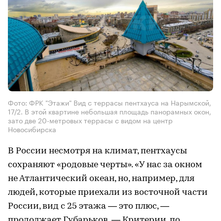
Фото: ФРК "Этажи" Вид с террасы пентхауса на Нарымской,
17/2. В этой квартине небольшая площадь панорамных окон,
зато две 20-метровых террасы с видом на центр
Новосибирска
В России несмотря на климат, пентхаусы
сохраняют «родовые черты». «У нас за окном
не Атлантический океан, но, например, для
людей, которые приехали из восточной части
России, вид с 25 этажа — это плюс, —
продолжает Губарьков. — Критерии, по