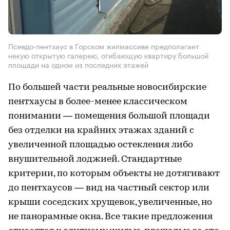
Псевдо-пентхаус в Горском жилмассиве предполагает
некую открытую галерею, огибающую квартиру большой
площади на одном из последних этажей
По большей части реальные новосибирские
пентхаусы в более-менее классическом
понимании — помещения большой площади
без отделки на крайних этажах зданий с
увеличенной площадью остекления либо
внушительной лоджией. Стандартные
критерии, по которым объекты не дотягивают
до пентхаусов — вид на частный сектор или
крыши соседских хрущевок, увеличенные, но
не панорамные окна. Все такие предложения