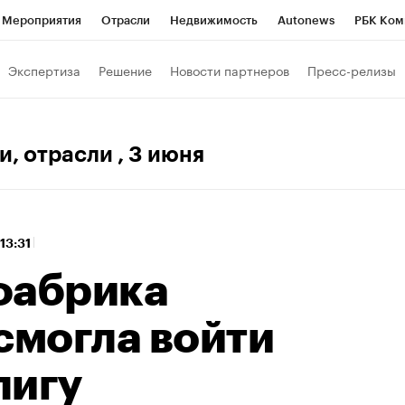
Мероприятия
Отрасли
Недвижимость
Autonews
РБК Ком
 РБК
РБК Образование
РБК Курсы
РБК Life
Тренды
Виз
Экспертиза
Решение
Новости партнеров
Пресс-релизы
ь
Крипто
РБК Бизнес-среда
Дискуссионный клуб
Исследо
зета
Спецпроекты СПб
Конференции СПб
Спецпроекты
и, отрасли
, 3 июня
кономика
Бизнес
Технологии и медиа
Финансы
Рынок на
 13:31
фабрика
смогла войти
лигу