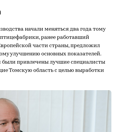
а
водства начали меняться два года тому
р птицефабрики, ранее работавший
Европейской части страны, предложил
ому улучшению основных показателей.
и были привлечены лучшие специалисты
щие Томскую область с целью выработки