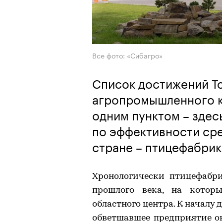
Все фото: «Сибагро»
Список достижений То
агропромышленного к
одним пунктом – здес
по эффективности сре
стране – птицефабрик
Хронологически птицефабри
прошлого века, на котор
областного центра. К началу
обветшавшее предприятие ок