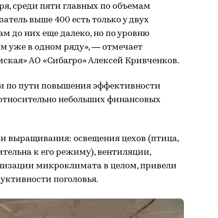
оря, среди пяти главных по объемам
атель выше 400 есть только у двух
м до них еще далеко, но по уровню
м уже в одном ряду», — отмечает
ская» АО «Сибагро» Алексей Кривченков.
и по пути повышения эффективности
 относительно небольших финансовых
и выращивания: освещения цехов (птица,
ительна к его режиму), вентиляции,
низации микроклимата в целом, привели
уктивности поголовья.