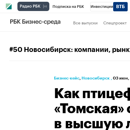
Подписка на РБК
Инвестиции
РБК Вино
Спорт
Школа управления
Все выпуски
Спецпроект
Национальные проекты
Город
Стил
Кредитные рейтинги
Франшизы
Га
#50 Новосибирск: компании, рынк
Проверка контрагентов
Политика
Э
Бизнес-кейс
⁠,
Новосибирск
,
03 июн,
Как птице
«Томская» 
в высшую 