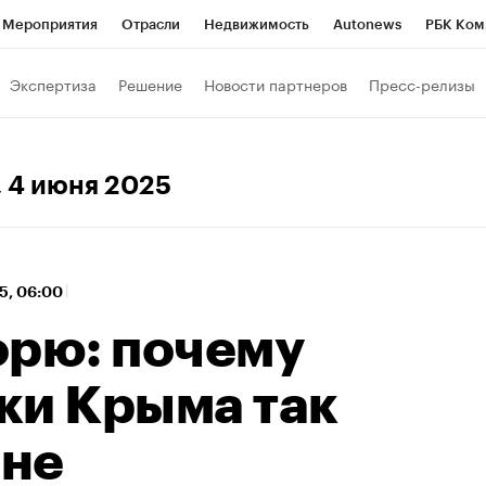
Мероприятия
Отрасли
Недвижимость
Autonews
РБК Ком
 РБК
РБК Образование
РБК Курсы
РБК Life
Тренды
Виз
Экспертиза
Решение
Новости партнеров
Пресс-релизы
ь
Крипто
РБК Бизнес-среда
Дискуссионный клуб
Исследо
зета
Спецпроекты СПб
Конференции СПб
Спецпроекты
, 4 июня 2025
кономика
Бизнес
Технологии и медиа
Финансы
Рынок на
5, 06:00
орю: почему
ки Крыма так
ене