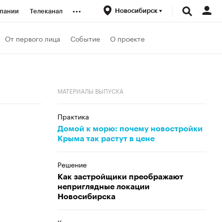
...
Новосибирск
пании
Телеканал
ионеры
От первого лица
Событие
О проекте
вания
МАТЕРИАЛЫ ВЫПУСКА
личной валюты
Практика
Домой к морю: почему новостройки
Крыма так растут в цене
Решение
Как застройщики преображают
неприглядные локации
Новосибирска