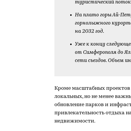
туристический поток в
На плато горы Ай-Пе
горнолыжного курорта
на 2032 год.
Уже к концу следующе
от Симферополя до Я
сети съездов. Объем и
-
Кроме масштабных проектов
локальных, но не менее важн
обновление парков и инфрас
привлекательность отдыха н
недвижимости.