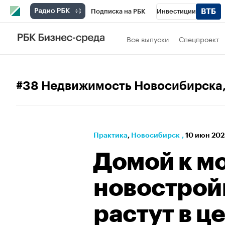
Подписка на РБК
Инвестиции
РБК Вино
Спорт
Школа управления
Все выпуски
Спецпроект
Национальные проекты
Город
Стил
Кредитные рейтинги
Франшизы
Га
#38 Недвижимость Новосибирска
Проверка контрагентов
Политика
Э
Практика
⁠,
Новосибирск
,
10 июн 202
Домой к м
новострой
растут в ц