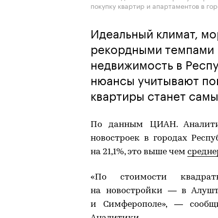
покупку квартир и апартаментов в го
Идеальный климат, мо
рекордными темпами 
недвижимость в Респу
нюансы учитывают пок
квартиры станет сам
По данным ЦИАН. Аналити
новостроек в городах Респ
на 21,1%, это выше чем
средне
«По стоимости квадра
на новостройки — в Алушт
и Симферополе», — сообщи