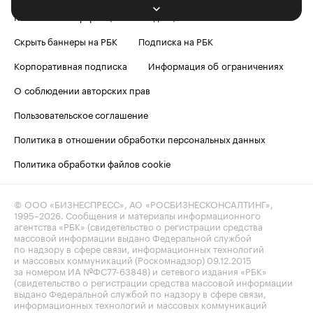
Контактная информация
Редакция
Скрыть баннеры на РБК
Подписка на РБК
Корпоративная подписка
Информация об ограничениях
О соблюдении авторских прав
Пользовательское соглашение
Политика в отношении обработки персональных данных
Политика обработки файлов cookie
© ООО «БИЗНЕСПРЕСС», АО «РОСБИЗНЕСКОНСАЛТИНГ»,
1995–2026
. Сообщения и материалы информационного
агентства «РБК» (свидетельство о регистрации средства
массовой информации выдано Федеральной службой
по надзору в сфере связи, информационных технологий
и массовых коммуникаций (Роскомнадзор) 09.12.2015
за номером ИА №ФС77-63848) и сетевого издания «РБК»
(свидетельство о регистрации средства массовой информации
выдано Федеральной службой по надзору в сфере связи,
информационных технологий и массовых коммуникаций