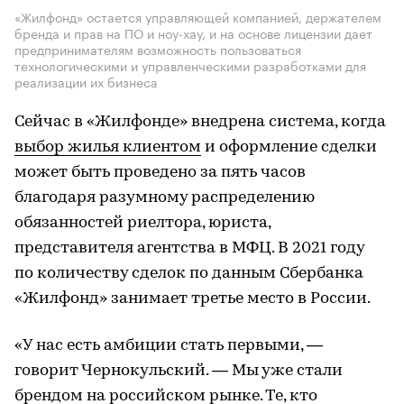
«Жилфонд» остается управляющей компанией, держателем
бренда и прав на ПО и ноу-хау, и на основе лицензии дает
предпринимателям возможность пользоваться
технологическими и управленческими разработками для
реализации их бизнеса
Сейчас в «Жилфонде» внедрена система, когда
выбор жилья клиентом
и оформление сделки
может быть проведено за пять часов
благодаря разумному распределению
обязанностей риелтора, юриста,
представителя агентства в МФЦ. В 2021 году
по количеству сделок по данным Сбербанка
«Жилфонд» занимает третье место в России.
«У нас есть амбиции стать первыми, —
говорит Чернокульский. — Мы уже стали
брендом на российском рынке. Те, кто