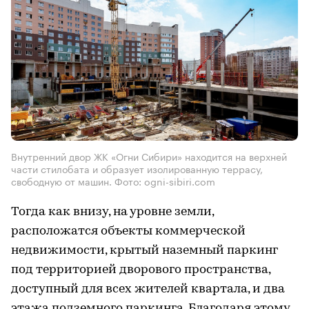
Внутренний двор ЖК «Огни Сибири» находится на верхней
части стилобата и образует изолированную террасу,
свободную от машин. Фото: ogni-sibiri.com
Тогда как внизу, на уровне земли,
расположатся объекты коммерческой
недвижимости, крытый наземный паркинг
под территорией дворового пространства,
доступный для всех жителей квартала, и два
этажа подземного паркинга. Благодаря этому