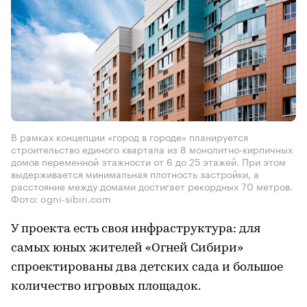
В рамках концепции «город в городе» планируется
строительство единого квартала из 8 монолитно-кирпичных
домов переменной этажности от 6 до 25 этажей. При этом
выдерживается минимальная плотность застройки, а
расстояние между домами достигает рекордных 70 метров.
Фото: ogni-sibiri.com
У проекта есть своя инфраструктура: для
самых юных жителей «Огней Сибири»
спроектированы два детских сада и большое
количество игровых площадок.