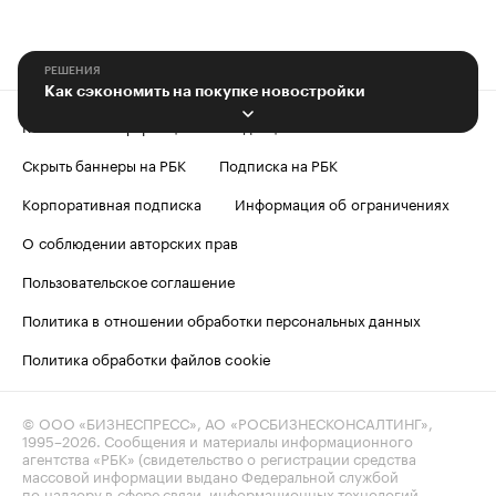
РЕШЕНИЯ
Как сэкономить на покупке новостройки
Контактная информация
Редакция
Скрыть баннеры на РБК
Подписка на РБК
Корпоративная подписка
Информация об ограничениях
О соблюдении авторских прав
Пользовательское соглашение
Политика в отношении обработки персональных данных
Политика обработки файлов cookie
© ООО «БИЗНЕСПРЕСС», АО «РОСБИЗНЕСКОНСАЛТИНГ»,
1995–2026
. Сообщения и материалы информационного
агентства «РБК» (свидетельство о регистрации средства
массовой информации выдано Федеральной службой
по надзору в сфере связи, информационных технологий