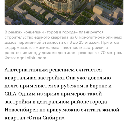
В рамках концепции «город в городе» планируется
строительство единого квартала из 8 монолитно-кирпичных
домов переменной этажности от 6 до 25 этажей. При этом
выдерживается минимальная плотность застройки, а
расстояние между домами достигает рекордных 70 метров.
Фото: ogni-sibiri.com
Альтернативным решением считается
квартальная застройка. Она уже довольно
долго применяется за рубежом, в Европе и
США. Одним из ярких примеров такой
застройки в центральном районе города
Новосибирск по праву можно считать жилой
квартал «Огни Сибири».