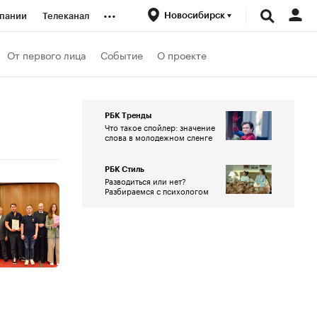
...
Новосибирск
пании
Телеканал
ионеры
От первого лица
Событие
О проекте
вания
РБК Тренды
Что такое спойлер: значение
слова в молодежном сленге
личной валюты
РБК Стиль
Разводиться или нет?
Разбираемся с психологом