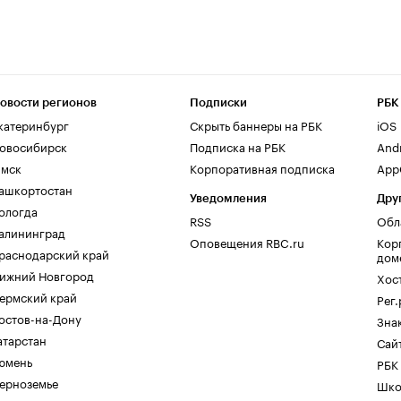
овости регионов
Подписки
РБК
катеринбург
Скрыть баннеры на РБК
iOS
овосибирск
Подписка на РБК
And
мск
Корпоративная подписка
AppG
ашкортостан
Уведомления
Дру
ологда
RSS
Обл
алининград
Оповещения RBC.ru
Кор
раснодарский край
дом
ижний Новгород
Хос
ермский край
Рег
остов-на-Дону
Зна
атарстан
Сайт
юмень
РБК
ерноземье
Шко