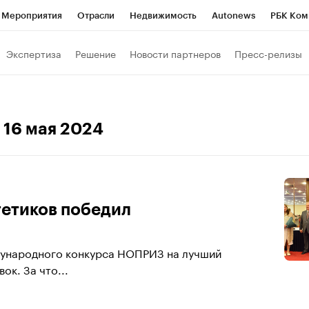
Мероприятия
Отрасли
Недвижимость
Autonews
РБК Ком
 РБК
РБК Образование
РБК Курсы
РБК Life
Тренды
Виз
Экспертиза
Решение
Новости партнеров
Пресс-релизы
ь
Крипто
РБК Бизнес-среда
Дискуссионный клуб
Исследо
зета
Спецпроекты СПб
Конференции СПб
Спецпроекты
, 16 мая 2024
кономика
Бизнес
Технологии и медиа
Финансы
Рынок на
гетиков победил
дународного конкурса НОПРИЗ на лучший
ок. За что...