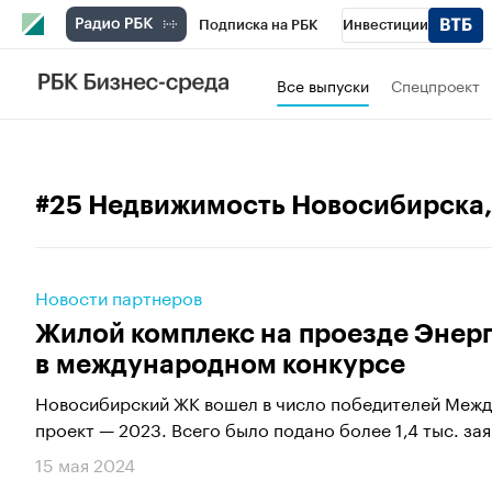
Подписка на РБК
Инвестиции
РБК Вино
Спорт
Школа управления
Все выпуски
Спецпроект
Национальные проекты
Город
Стил
Кредитные рейтинги
Франшизы
Га
#25 Недвижимость Новосибирска
Проверка контрагентов
Политика
Э
Новости партнеров
Жилой комплекс на проезде Энер
в международном конкурсе
Новосибирский ЖК вошел в число победителей Меж
проект — 2023. Всего было подано более 1,4 тыс. заяв
15 мая 2024