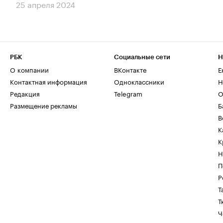
25 апреля 2024
РБК
Социальные сети
Н
О компании
ВКонтакте
Е
Контактная информация
Одноклассники
Н
Редакция
Telegram
О
Размещение рекламы
Б
В
К
К
Н
П
Р
Т
Т
Ч