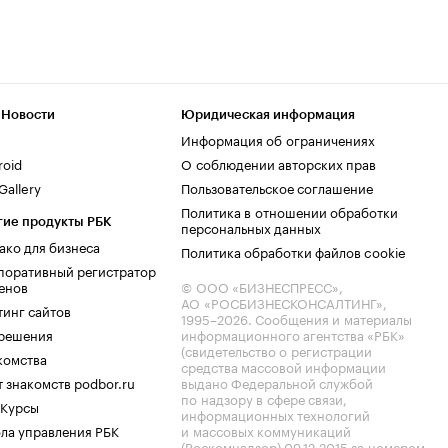
 Новости
Юридическая информация
Информация об ограничениях
roid
О соблюдении авторских прав
allery
Пользовательское соглашение
Политика в отношении обработки
гие продукты РБК
персональных данных
ако для бизнеса
Политика обработки файлов cookie
поративный регистратор
енов
© ООО «БИЗНЕСПРЕСС»,
АО «РОСБИЗНЕСКОНСАЛТИНГ»,
тинг сайтов
1995–2026
. Сообщения и материалы
.решения
информационного агентства «РБК»
(свидетельство о регистрации
комства
средства массовой информации
 знакомств podbor.ru
выдано Федеральной службой
по надзору в сфере связи,
 Курсы
информационных технологий
ла управления РБК
и массовых коммуникаций
(Роскомнадзор) 09.12.2015 за номером