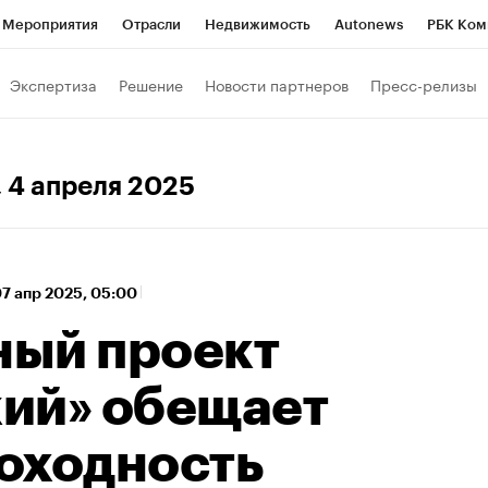
Мероприятия
Отрасли
Недвижимость
Autonews
РБК Ком
 РБК
РБК Образование
РБК Курсы
РБК Life
Тренды
Виз
Экспертиза
Решение
Новости партнеров
Пресс-релизы
ь
Крипто
РБК Бизнес-среда
Дискуссионный клуб
Исследо
зета
Спецпроекты СПб
Конференции СПб
Спецпроекты
, 4 апреля 2025
кономика
Бизнес
Технологии и медиа
Финансы
Рынок на
7 апр 2025, 05:00
ый проект
ий» обещает
оходность