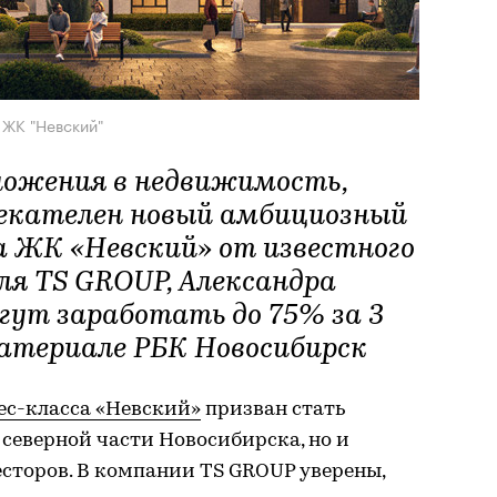
 ЖК "Невский"
ожения в недвижимость,
лекателен новый амбициозный
а ЖК «Невский
»
от известного
еля TS GROUP, Александра
гут заработать до 75% за 3
материале РБК Новосибирск
ес-класса «Невский»
призван стать
 северной части Новосибирска, но и
торов. В компании TS GROUP уверены,