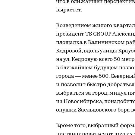
что в ближайшей перспектив
вырастет.
Возведением жилого квартал
президент TS GROUP Алексан
площадка в Калининском ра
Кедровой, вдоль улицы Крауз
на ул. Кедровую всего 50 мет
в ближайшем будущем позвол
города — менее 500. Северны
и позволит быстро добраться 
выбраться за город, минуя п
из Новосибирска, понадобит
опушки Заельцовского бора вс
Кроме того, выбранный форм
дистанцироваться от других