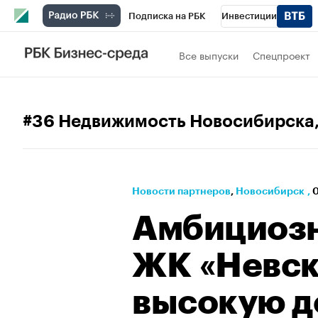
Подписка на РБК
Инвестиции
РБК Вино
Спорт
Школа управления
Все выпуски
Спецпроект
Национальные проекты
Город
Стил
Кредитные рейтинги
Франшизы
Га
#36 Недвижимость Новосибирска
Проверка контрагентов
Политика
Э
Новости партнеров
⁠,
Новосибирск
,
0
Амбициозн
ЖК «Невск
высокую д