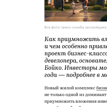
Все фото: пресс-служба застройщика
Как приумножить вл
и чем особенно прив
проект бизнес-класс
девелопера, основат
Бойко. Инвесторы мо
года — подробнее в 
Новый жилой комплекс
бизн
не только одной из доминант
приумножить вложения инвес