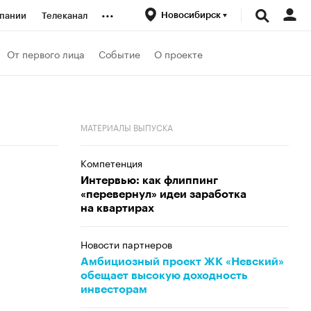
...
Новосибирск
пании
Телеканал
ионеры
От первого лица
Событие
О проекте
вания
МАТЕРИАЛЫ ВЫПУСКА
личной валюты
Компетенция
Интервью: как флиппинг
«перевернул» идеи заработка
на квартирах
Новости партнеров
Амбициозный проект ЖК «Невский»
обещает высокую доходность
инвесторам