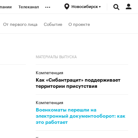
...
Новосибирск
пании
Телеканал
ионеры
От первого лица
Событие
О проекте
вания
МАТЕРИАЛЫ ВЫПУСКА
личной валюты
Компетенция
Как «Сибантрацит» поддерживает
территории присутствия
Компетенция
Военкоматы перешли на
электронный документооборот: как
это работает