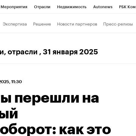
Мероприятия
Отрасли
Недвижимость
Autonews
РБК Ком
 РБК
РБК Образование
РБК Курсы
РБК Life
Тренды
Виз
Экспертиза
Решение
Новости партнеров
Пресс-релизы
ь
Крипто
РБК Бизнес-среда
Дискуссионный клуб
Исследо
зета
Спецпроекты СПб
Конференции СПб
Спецпроекты
и, отрасли
, 31 января 2025
кономика
Бизнес
Технологии и медиа
Финансы
Рынок на
2025, 11:30
ы перешли на
ный
борот: как это