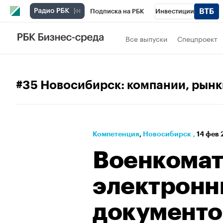
Подписка на РБК
Инвестиции
РБК Вино
Спорт
Школа управления
Все выпуски
Спецпроект
Национальные проекты
Город
Стил
Кредитные рейтинги
Франшизы
Га
#35 Новосибирск: компании, рынк
Проверка контрагентов
Политика
Э
Компетенция
⁠,
Новосибирск
,
14 фев 
Военкомат
электрон
документоо