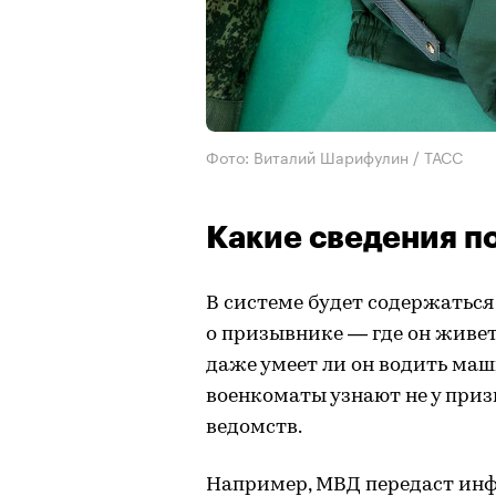
Фото: Виталий Шарифулин / ТАСС
Какие сведения п
В системе будет содержатьс
о призывнике — где он живет,
даже умеет ли он водить маш
военкоматы узнают не у приз
ведомств.
Например, МВД передаст инф