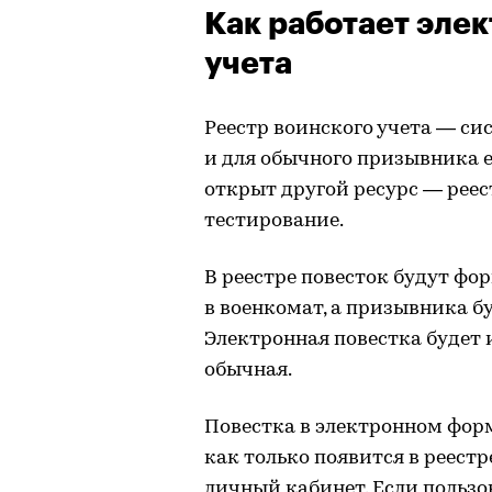
Как работает эле
учета
Реестр воинского учета — си
и для обычного призывника 
открыт другой ресурс — реес
тестирование.
В реестре повесток будут фо
в военкомат, а призывника бу
Электронная повестка будет 
обычная.
Повестка в электронном форм
как только появится в реестре
личный кабинет. Если пользо