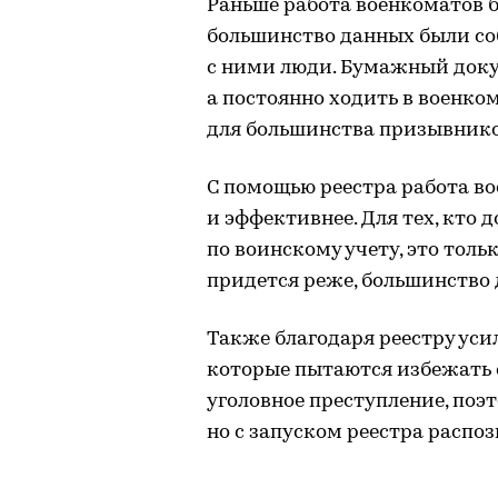
Раньше работа военкоматов б
большинство данных были со
с ними люди. Бумажный доку
а постоянно ходить в военко
для большинства призывнико
С помощью реестра работа во
и эффективнее. Для тех, кто
по воинскому учету, это толь
придется реже, большинство 
Также благодаря реестру ус
которые пытаются избежать
уголовное преступление, поэт
но с запуском реестра распоз