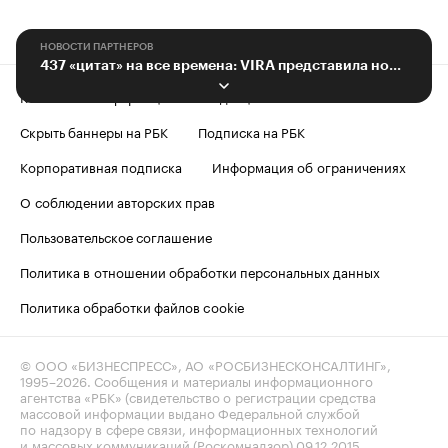
НОВОСТИ ПАРТНЕРОВ
437 «цитат» на все времена: VIRA представила новый амбициозный проект
Контактная информация
Редакция
Скрыть баннеры на РБК
Подписка на РБК
Корпоративная подписка
Информация об ограничениях
О соблюдении авторских прав
Пользовательское соглашение
Политика в отношении обработки персональных данных
Политика обработки файлов cookie
© ООО «БИЗНЕСПРЕСС», АО «РОСБИЗНЕСКОНСАЛТИНГ»,
1995–2026
. Сообщения и материалы информационного
агентства «РБК» (свидетельство о регистрации средства
массовой информации выдано Федеральной службой
по надзору в сфере связи, информационных технологий
и массовых коммуникаций (Роскомнадзор) 09.12.2015