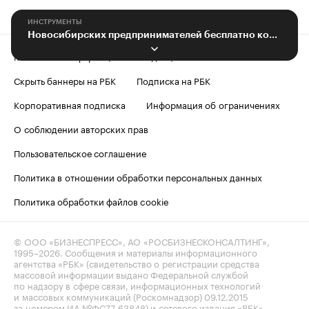
ИНСТРУМЕНТЫ
Новосибирских предпринимателей бесплатно консультируют по бизнес-вопросам
Контактная информация
Редакция
Скрыть баннеры на РБК
Подписка на РБК
Корпоративная подписка
Информация об ограничениях
О соблюдении авторских прав
Пользовательское соглашение
Политика в отношении обработки персональных данных
Политика обработки файлов cookie
© ООО «БИЗНЕСПРЕСС», АО «РОСБИЗНЕСКОНСАЛТИНГ»,
1995–2026
. Сообщения и материалы информационного
агентства «РБК» (свидетельство о регистрации средства
массовой информации выдано Федеральной службой
по надзору в сфере связи, информационных технологий
и массовых коммуникаций (Роскомнадзор) 09.12.2015
за номером ИА №ФС77-63848) и сетевого издания «РБК»