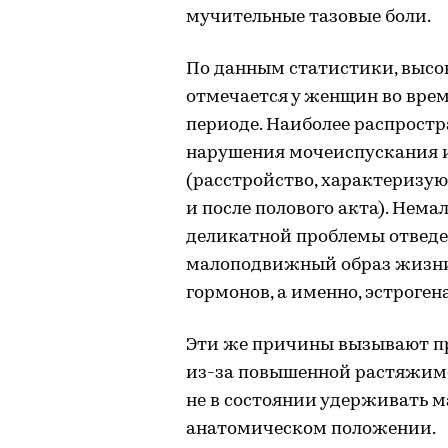
мучительные тазовые боли.
По данным статистики, высо
отмечается у женщин во врем
периоде. Наиболее распрос
нарушения мочеиспускания и
(расстройство, характеризу
и после полового акта). Нем
деликатной проблемы отведе
малоподвижный образ жизни
гормонов, а именно, эстрогена
Эти же причины вызывают пр
из-за повышенной растяжимо
не в состоянии удерживать м
анатомическом положении.