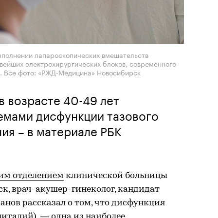
ыполнении лапароскопических вмешательств
овейших электрохирургических блоков, современного
. Все фото: «РЖД-Медицина» Новосибирск
в возрасте 40-49 лет
емами дисфункции тазового
ния – в материале РБК
им отделением
клинической больницы
, врач-акушер-гинеколог, кандидат
нов рассказал о том, что дисфункция
ениталий) — одна из наиболее