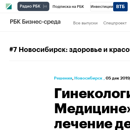
Подписка на РБК
Инвестиции
РБК Вино
Спорт
Школа управления
Все выпуски
Спецпроект
Национальные проекты
Город
Стил
Кредитные рейтинги
Франшизы
Га
#7 Новосибирск: здоровье и красо
Проверка контрагентов
Политика
Э
Решения
⁠,
Новосибирск
,
05 дек 2019
Гинеколог
Медицине»
лечение д