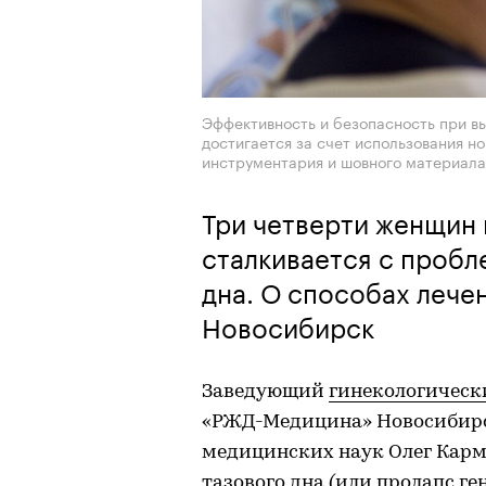
Эффективность и безопасность при в
достигается за счет использования н
инструментария и шовного материала
Три четверти женщин 
сталкивается с пробл
дна. О способах лече
Новосибирск
Заведующий
гинекологическ
«РЖД-Медицина» Новосибирск
медицинских наук Олег Карма
тазового дна (или пролапс г