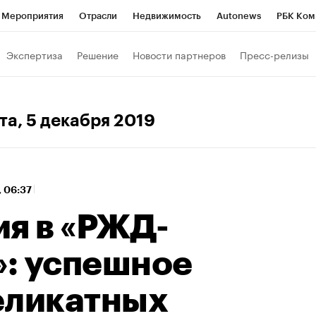
Мероприятия
Отрасли
Недвижимость
Autonews
РБК Ком
 РБК
РБК Образование
РБК Курсы
РБК Life
Тренды
Виз
Экспертиза
Решение
Новости партнеров
Пресс-релизы
ь
Крипто
РБК Бизнес-среда
Дискуссионный клуб
Исследо
зета
Спецпроекты СПб
Конференции СПб
Спецпроекты
та
, 5 декабря 2019
кономика
Бизнес
Технологии и медиа
Финансы
Рынок на
, 06:37
ия в «РЖД-
: успешное
еликатных