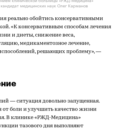
 кандидат медицинских наук Олег Карманов
ния реально обойтись консервативными
кой. «К консервативным способам лечения
зни и диеты, снижение веса,
ляцию, медикаментозное лечение,
испособлений, решающих проблему», —
ение
алий — ситуация довольно запущенная.
 от боли и улучшить качество жизни
ия. В клинике «РЖД-Медицина»
ункции тазового дня выполняют