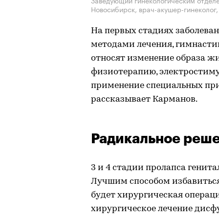
Новосибирск, врач-акушер-гинеколог,
На первых стадиях заболева
методами лечения, гимнасти
относят изменение образа жи
физиотерапию, электростиму
применение специальных пр
рассказывает Карманов.
Радикальное реш
3 и 4 стадии пролапса генит
Лучшим способом избавиться
будет хирургическая операц
хирургическое лечение дисф