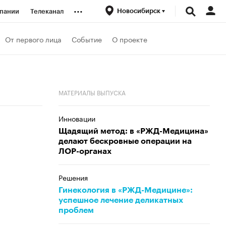
...
Новосибирск
пании
Телеканал
ионеры
От первого лица
Событие
О проекте
вания
МАТЕРИАЛЫ ВЫПУСКА
личной валюты
Инновации
Щадящий метод: в «РЖД-Медицина»
делают бескровные операции на
ЛОР-органах
Решения
Гинекология в «РЖД-Медицине»:
успешное лечение деликатных
проблем