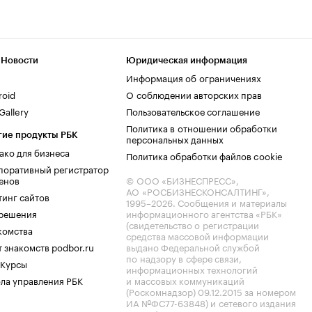
 Новости
Юридическая информация
Информация об ограничениях
roid
О соблюдении авторских прав
allery
Пользовательское соглашение
Политика в отношении обработки
гие продукты РБК
персональных данных
ако для бизнеса
Политика обработки файлов cookie
поративный регистратор
енов
© ООО «БИЗНЕСПРЕСС»,
АО «РОСБИЗНЕСКОНСАЛТИНГ»,
тинг сайтов
1995–2026
. Сообщения и материалы
.решения
информационного агентства «РБК»
(свидетельство о регистрации
комства
средства массовой информации
 знакомств podbor.ru
выдано Федеральной службой
по надзору в сфере связи,
 Курсы
информационных технологий
ла управления РБК
и массовых коммуникаций
(Роскомнадзор) 09.12.2015 за номером
ИА №ФС77-63848) и сетевого издания