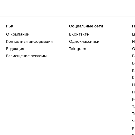
РБК
Социальные сети
Н
О компании
ВКонтакте
Е
Контактная информация
Одноклассники
Н
Редакция
Telegram
О
Размещение рекламы
Б
В
К
К
Н
П
Р
Т
Т
Ч
К
К