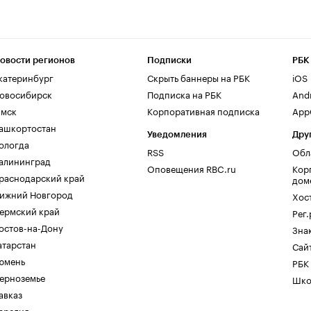
овости регионов
Подписки
РБК
катеринбург
Скрыть баннеры на РБК
iOS
овосибирск
Подписка на РБК
And
мск
Корпоративная подписка
AppG
ашкортостан
Уведомления
Дру
ологда
RSS
Обл
алининград
Оповещения RBC.ru
Кор
раснодарский край
дом
ижний Новгород
Хос
ермский край
Рег
остов-на-Дону
Зна
атарстан
Сайт
юмень
РБК
ерноземье
Шко
авказ
арелия