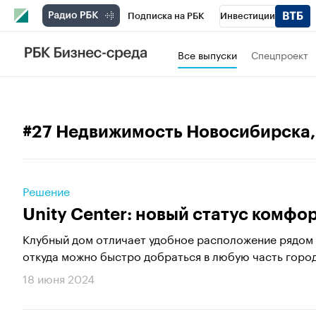
Подписка на РБК
Инвестиции
РБК Вино
Спорт
Школа управления
Все выпуски
Спецпроект
Национальные проекты
Город
Стил
Кредитные рейтинги
Франшизы
Га
#27 Недвижимость Новосибирска
Проверка контрагентов
Политика
Э
Решение
Unity Center: новый статус комфо
Клубный дом отличает удобное расположение рядом 
откуда можно быстро добраться в любую часть города
18 июня 2024