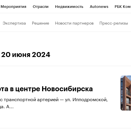
Мероприятия
Отрасли
Недвижимость
Autonews
РБК Ком
 РБК
РБК Образование
РБК Курсы
РБК Life
Тренды
Виз
Экспертиза
Решение
Новости партнеров
Пресс-релизы
ь
Крипто
РБК Бизнес-среда
Дискуссионный клуб
Исследо
зета
Спецпроекты СПб
Конференции СПб
Спецпроекты
, 20 июня 2024
кономика
Бизнес
Технологии и медиа
Финансы
Рынок на
рта в центре Новосибирска
с транспортной артерией — ул. Ипподромской,
. А...