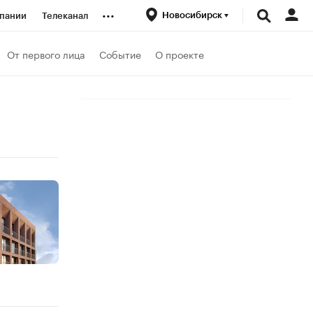
...
Новосибирск
пании
Телеканал
ионеры
От первого лица
Событие
О проекте
вания
личной валюты