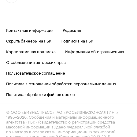
Контактная информация
Редакция
Скрыть баннеры на РБК
Подписка на РБК
Корпоративная подписка
Информация об ограничениях
О соблюдении авторских прав
Пользовательское соглашение
Политика в отношении обработки персональных данных
Политика обработки файлов cookie
© ООО «БИЗНЕСПРЕСС», АО «РОСБИЗНЕСКОНСАЛТИНГ»,
1995–2026
. Сообщения и материалы информационного
агентства «РБК» (свидетельство о регистрации средства
массовой информации выдано Федеральной службой
по надзору в сфере связи, информационных технологий
и массовых коммуникаций (Роскомнадзор) 09.12.2015