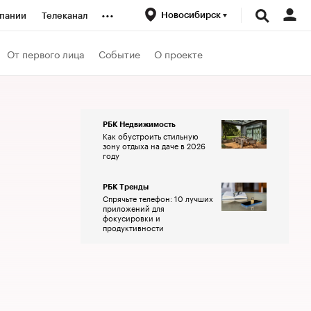
...
Новосибирск
пании
Телеканал
ионеры
От первого лица
Событие
О проекте
вания
РБК Недвижимость
Как обустроить стильную
личной валюты
зону отдыха на даче в 2026
году
РБК Тренды
Спрячьте телефон: 10 лучших
приложений для
фокусировки и
продуктивности