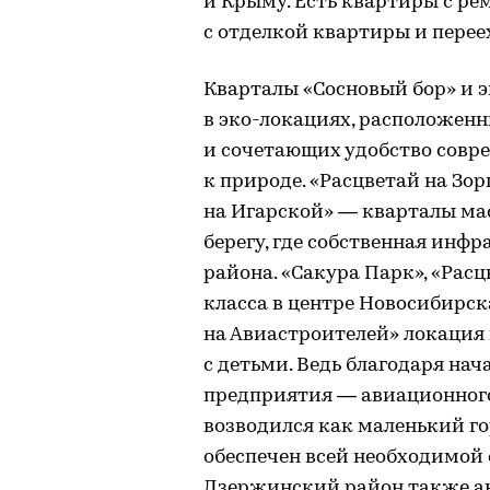
и Крыму. Есть квартиры с ре
с отделкой квартиры и перее
Кварталы «Сосновый бор» и 
в эко-локациях, расположенн
и сочетающих удобство совр
к природе. «Расцветай на Зор
на Игарской» — кварталы ма
берегу, где собственная инф
района. «Сакура Парк», «Рас
класса в центре Новосибирск
на Авиастроителей» локация
с детьми. Ведь благодаря на
предприятия — авиационного 
возводился как маленький г
обеспечен всей необходимой
Дзержинский район также ак