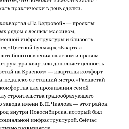
монтом, что поможет избежать хлопот
хать практически в день сделки.
экоквартал «На Кедровой» — проекты
ых рядом с лесным массивом,
еменной инфраструктуры и близость
ге», «Цветной бульвар», «Квартал
сштабного освоения на левом и правом
раструктура квартала дополняет ценность
цветай на Красном» — кварталы комфорт-
а, недалеко от станций метро. «Расцветай
 комфортна для проживания семей
чалу строительства градообразующего
завода имени В. П. Чкалова — этот район
ород внутри Новосибирска, который был
 социальной инфраструктурой. Сейчас
тивно развивается.