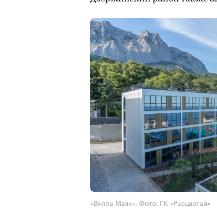
«Вилла Маяк». Фото: ГК «Расцветай»