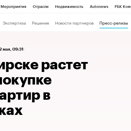
Мероприятия
Отрасли
Недвижимость
Autonews
РБК Ком
 РБК
РБК Образование
РБК Курсы
РБК Life
Тренды
Виз
Экспертиза
Решение
Новости партнеров
Пресс-релизы
ь
Крипто
РБК Бизнес-среда
Дискуссионный клуб
Исследо
зета
Спецпроекты СПб
Конференции СПб
Спецпроекты
2 мая, 09:31
кономика
Бизнес
Технологии и медиа
Финансы
Рынок на
ирске растет
покупке
артир в
ках