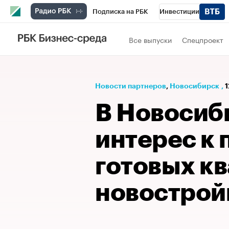
Подписка на РБК
Инвестиции
РБК Вино
Спорт
Школа управления
Все выпуски
Спецпроект
Национальные проекты
Город
Стил
Кредитные рейтинги
Франшизы
Га
Новости партнеров
⁠,
Новосибирск
,
1
Проверка контрагентов
Политика
Э
В Новосиб
интерес к 
готовых кв
новострой