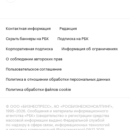
Контактная информация
Редакция
Скрыть баннеры на РБК
Подписка на РБК
Корпоративная подписка
Информация об ограничениях
О соблюдении авторских прав
Пользовательское соглашение
Политика в отношении обработки персональных данных
Политика обработки файлов cookie
© ООО «БИЗНЕСПРЕСС», АО «РОСБИЗНЕСКОНСАЛТИНГ»,
1995–2026
. Сообщения и материалы информационного
агентства «РБК» (свидетельство о регистрации средства
массовой информации выдано Федеральной службой
по надзору в сфере связи, информационных технологий
и массовых коммуникаций (Роскомнадзор) 09.12.2015