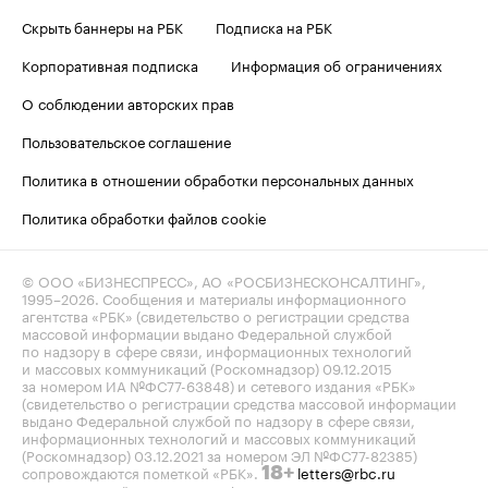
Скрыть баннеры на РБК
Подписка на РБК
Корпоративная подписка
Информация об ограничениях
О соблюдении авторских прав
Пользовательское соглашение
Политика в отношении обработки персональных данных
Политика обработки файлов cookie
© ООО «БИЗНЕСПРЕСС», АО «РОСБИЗНЕСКОНСАЛТИНГ»,
1995–2026
. Сообщения и материалы информационного
агентства «РБК» (свидетельство о регистрации средства
массовой информации выдано Федеральной службой
по надзору в сфере связи, информационных технологий
и массовых коммуникаций (Роскомнадзор) 09.12.2015
за номером ИА №ФС77-63848) и сетевого издания «РБК»
(свидетельство о регистрации средства массовой информации
выдано Федеральной службой по надзору в сфере связи,
информационных технологий и массовых коммуникаций
(Роскомнадзор) 03.12.2021 за номером ЭЛ №ФС77-82385)
сопровождаются пометкой «РБК».
letters@rbc.ru
18+