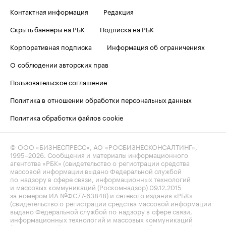
Контактная информация
Редакция
Скрыть баннеры на РБК
Подписка на РБК
Корпоративная подписка
Информация об ограничениях
О соблюдении авторских прав
Пользовательское соглашение
Политика в отношении обработки персональных данных
Политика обработки файлов cookie
© ООО «БИЗНЕСПРЕСС», АО «РОСБИЗНЕСКОНСАЛТИНГ»,
1995–2026
. Сообщения и материалы информационного
агентства «РБК» (свидетельство о регистрации средства
массовой информации выдано Федеральной службой
по надзору в сфере связи, информационных технологий
и массовых коммуникаций (Роскомнадзор) 09.12.2015
за номером ИА №ФС77-63848) и сетевого издания «РБК»
(свидетельство о регистрации средства массовой информации
выдано Федеральной службой по надзору в сфере связи,
информационных технологий и массовых коммуникаций