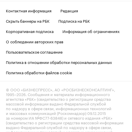
Контактная информация
Редакция
Скрыть баннеры на РБК
Подписка на РБК
Корпоративная подписка
Информация об ограничениях
О соблюдении авторских прав
Пользовательское соглашение
Политика в отношении обработки персональных данных
Политика обработки файлов cookie
© ООО «БИЗНЕСПРЕСС», АО «РОСБИЗНЕСКОНСАЛТИНГ»,
1995–2026
. Сообщения и материалы информационного
агентства «РБК» (свидетельство о регистрации средства
массовой информации выдано Федеральной службой
по надзору в сфере связи, информационных технологий
и массовых коммуникаций (Роскомнадзор) 09.12.2015
за номером ИА №ФС77-63848) и сетевого издания «РБК»
(свидетельство о регистрации средства массовой информации
выдано Федеральной службой по надзору в сфере связи,
информационных технологий и массовых коммуникаций