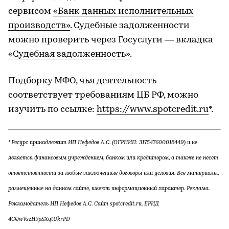
сервисом
«Банк данных исполнительных
производств»
. Судебные задолженности
можно проверить через Госуслуги — вкладка
«Судебная задолженность»
.
Подборку МФО, чья деятельность
соответствует требованиям ЦБ РФ, можно
изучить по ссылке:
https://www.spotcredit.ru
*.
* Ресурс принадлежит ИП Нефедов А.С. (ОГРНИП: 317547600018449) и не
является финансовым учреждением, банком или кредитором, а также не несет
ответственности за любые заключенные договоры или условия. Все материалы,
размещенные на данном сайте, имеют информационный характер.
Реклама.
Рекламодатель ИП Нефедов А.С. Сайт spotcredit.ru. ЕРИД
4CQwVszH9pSXqtUkrPD