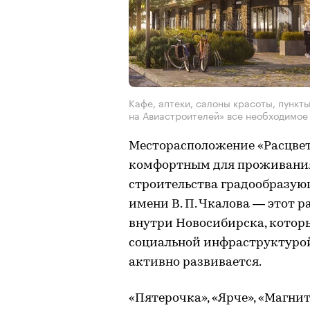
Кафе, аптеки, салоны красоты, пункт
на Авиастроителей» все необходимое
Месторасположение «Расцвет
комфортным для проживания 
строительства градообразую
имени В. П. Чкалова — этот 
внутри Новосибирска, котор
социальной инфраструктуро
активно развивается.
«Пятерочка», «Ярче», «Магни