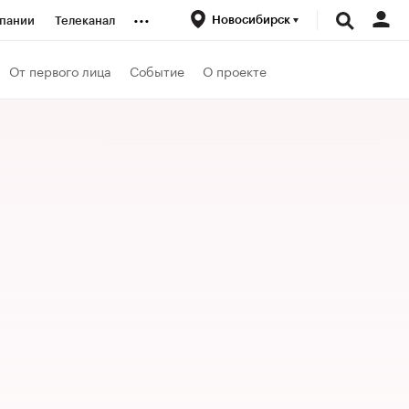
...
Новосибирск
пании
Телеканал
ионеры
От первого лица
Событие
О проекте
вания
личной валюты