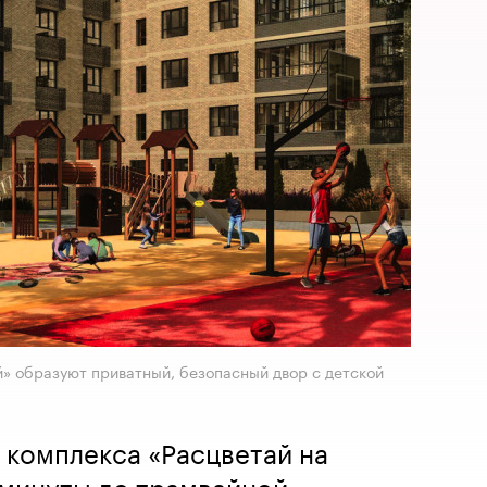
й» образуют приватный, безопасный двор с детской
 комплекса «Расцветай на
 минуты до трамвайной