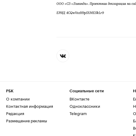
ООО «СЗ «Лаванда». Проектная декларация на са
ЕРИД 4CQwVszH9pSXMESkLr9
РБК
Социальные сети
Н
О компании
ВКонтакте
Е
Контактная информация
Одноклассники
Н
Редакция
Telegram
О
Размещение рекламы
Б
В
К