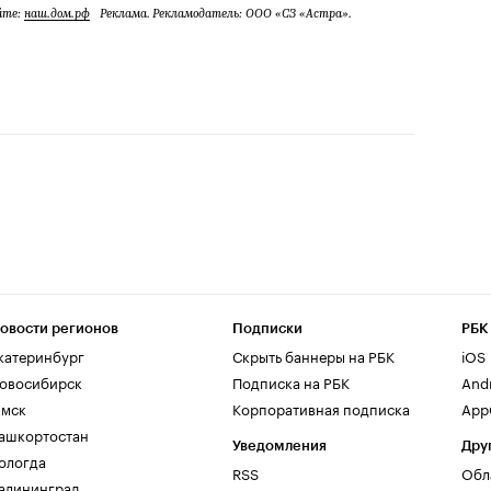
йте:
наш.дом.рф
Реклама. Рекламодатель: ООО «СЗ «Астра».
овости регионов
Подписки
РБК
катеринбург
Скрыть баннеры на РБК
iOS
овосибирск
Подписка на РБК
And
мск
Корпоративная подписка
AppG
ашкортостан
Уведомления
Дру
ологда
RSS
Обл
алининград