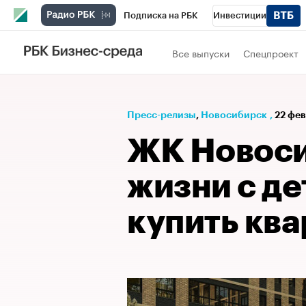
Подписка на РБК
Инвестиции
РБК Вино
Спорт
Школа управления
Все выпуски
Спецпроект
Национальные проекты
Город
Стил
Кредитные рейтинги
Франшизы
Га
Пресс-релизы
⁠,
Новосибирск
,
22 фев
Проверка контрагентов
Политика
Э
ЖК Новоси
жизни с де
купить кв