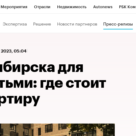
Мероприятия
Отрасли
Недвижимость
Autonews
РБК Ком
 РБК
РБК Образование
РБК Курсы
РБК Life
Тренды
Виз
Экспертиза
Решение
Новости партнеров
Пресс-релизы
ь
Крипто
РБК Бизнес-среда
Дискуссионный клуб
Исследо
зета
Спецпроекты СПб
Конференции СПб
Спецпроекты
 2023, 05:04
кономика
Бизнес
Технологии и медиа
Финансы
Рынок на
бирска для
тьми: где стоит
артиру