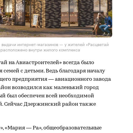
ы выдачи интернет-магазинов — у жителей «Расцветай
 расположено внутри жилого комплекса
ай на Авиастроителей» всегда было
семей с детьми. Ведь благодаря началу
щего предприятия — авиационного завода
район возводился как маленький город
ый был обеспечен всей необходимой
й. Сейчас Дзержинский район также
т», «Мария — Ра», общеобразовательные