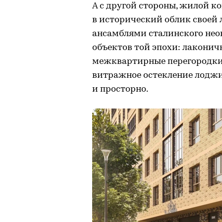
А с другой стороны, жилой к
в исторический облик своей
ансамблями сталинского нео
объектов той эпохи: лакони
межквартирные перегородки,
витражное остекление лоджи
и просторно.