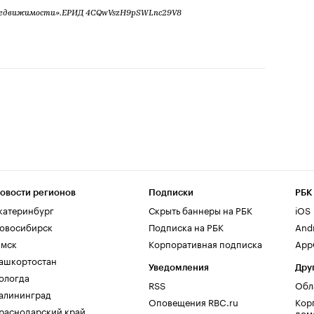
недвижимости».ЕРИД 4CQwVszH9pSWLnc29V8
овости регионов
Подписки
РБК
катеринбург
Скрыть баннеры на РБК
iOS
овосибирск
Подписка на РБК
And
мск
Корпоративная подписка
AppG
ашкортостан
Уведомления
Дру
ологда
RSS
Обл
алининград
Оповещения RBC.ru
Кор
раснодарский край
дом