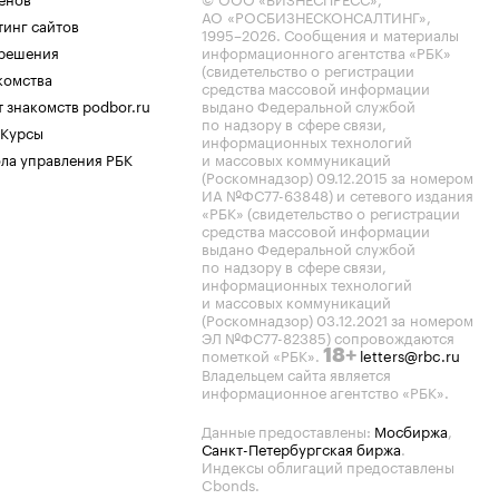
АО «РОСБИЗНЕСКОНСАЛТИНГ»,
тинг сайтов
1995–2026
. Сообщения и материалы
.решения
информационного агентства «РБК»
(свидетельство о регистрации
комства
средства массовой информации
 знакомств podbor.ru
выдано Федеральной службой
по надзору в сфере связи,
 Курсы
информационных технологий
ла управления РБК
и массовых коммуникаций
(Роскомнадзор) 09.12.2015 за номером
ИА №ФС77-63848) и сетевого издания
«РБК» (свидетельство о регистрации
средства массовой информации
выдано Федеральной службой
по надзору в сфере связи,
информационных технологий
и массовых коммуникаций
(Роскомнадзор) 03.12.2021 за номером
ЭЛ №ФС77-82385) сопровождаются
пометкой «РБК».
letters@rbc.ru
18+
Владельцем сайта является
информационное агентство «РБК».
Данные предоставлены:
Мосбиржа
,
Санкт-Петербургская биржа
.
Индексы облигаций предоставлены
Cbonds.