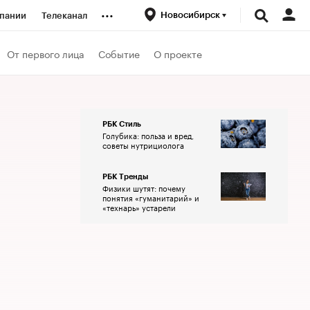
...
Новосибирск
пании
Телеканал
ионеры
От первого лица
Событие
О проекте
вания
РБК Стиль
Голубика: польза и вред,
личной валюты
советы нутрициолога
РБК Тренды
Физики шутят: почему
понятия «гуманитарий» и
«технарь» устарели