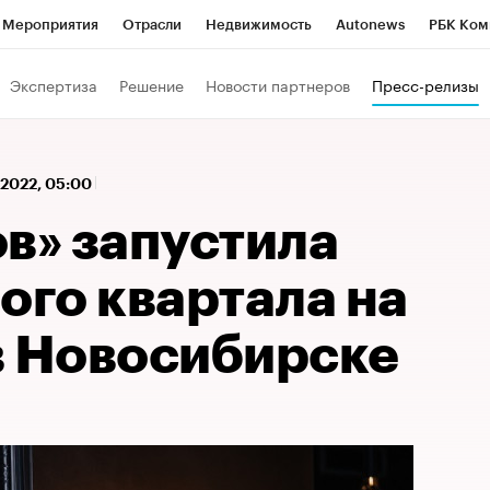
Мероприятия
Отрасли
Недвижимость
Autonews
РБК Ком
 РБК
РБК Образование
РБК Курсы
РБК Life
Тренды
Виз
Экспертиза
Решение
Новости партнеров
Пресс-релизы
ь
Крипто
РБК Бизнес-среда
Дискуссионный клуб
Исследо
зета
Спецпроекты СПб
Конференции СПб
Спецпроекты
 2022, 05:00
кономика
Бизнес
Технологии и медиа
Финансы
Рынок на
в» запустила
ого квартала на
в Новосибирске