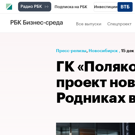
Подписка на РБК
Инвестиции
РБК Вино
Спорт
Школа управления
Все выпуски
Спецпроект
Национальные проекты
Город
Стил
Кредитные рейтинги
Франшизы
Га
Пресс-релизы
⁠,
Новосибирск
,
15 дек
Проверка контрагентов
Политика
Э
ГК «Поляко
проект нов
Родниках 