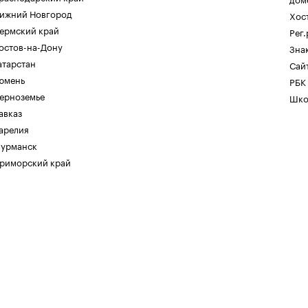
ижний Новгород
Хос
ермский край
Рег
остов-на-Дону
Зна
атарстан
Сайт
юмень
РБК
ерноземье
Шко
авказ
арелия
урманск
риморский край