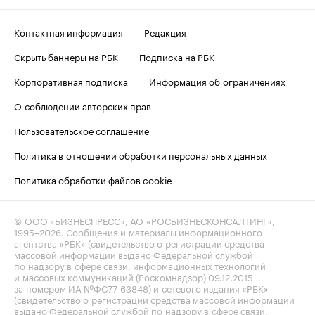
Контактная информация
Редакция
Скрыть баннеры на РБК
Подписка на РБК
Корпоративная подписка
Информация об ограничениях
О соблюдении авторских прав
Пользовательское соглашение
Политика в отношении обработки персональных данных
Политика обработки файлов cookie
© ООО «БИЗНЕСПРЕСС», АО «РОСБИЗНЕСКОНСАЛТИНГ»,
1995–2026
. Сообщения и материалы информационного
агентства «РБК» (свидетельство о регистрации средства
массовой информации выдано Федеральной службой
по надзору в сфере связи, информационных технологий
и массовых коммуникаций (Роскомнадзор) 09.12.2015
за номером ИА №ФС77-63848) и сетевого издания «РБК»
(свидетельство о регистрации средства массовой информации
выдано Федеральной службой по надзору в сфере связи,