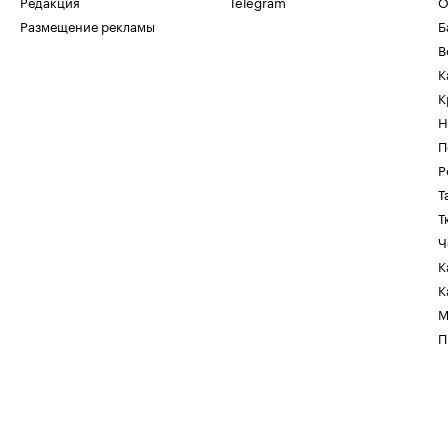
Редакция
Telegram
О
Размещение рекламы
Б
В
К
К
Н
П
Р
Т
Т
Ч
К
К
М
П