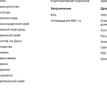
мск
Корпоративная подписка
AppG
ашкортостан
Уведомления
Дру
ологда
RSS
Обл
алининград
Оповещения RBC.ru
Кор
раснодарский край
дом
ижний Новгород
Хос
ермский край
Рег
остов-на-Дону
Зна
атарстан
Сайт
юмень
РБК
ерноземье
Шко
авказ
арелия
урманск
риморский край