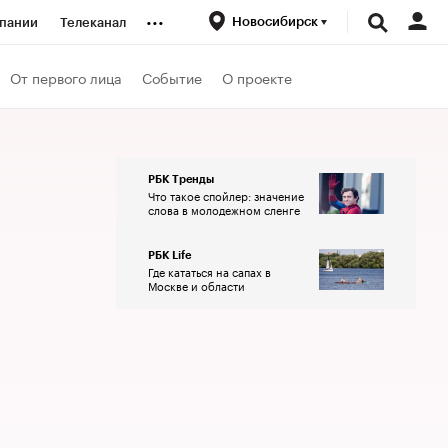
...
Новосибирск
пании
Телеканал
ионеры
От первого лица
Событие
О проекте
вания
РБК Тренды
Что такое спойлер: значение
личной валюты
слова в молодежном сленге
РБК Life
Где кататься на сапах в
Москве и области