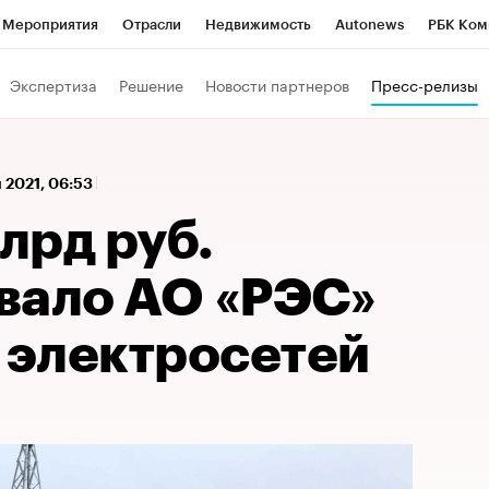
Мероприятия
Отрасли
Недвижимость
Autonews
РБК Ком
 РБК
РБК Образование
РБК Курсы
РБК Life
Тренды
Виз
Экспертиза
Решение
Новости партнеров
Пресс-релизы
ь
Крипто
РБК Бизнес-среда
Дискуссионный клуб
Исследо
зета
Спецпроекты СПб
Конференции СПб
Спецпроекты
 2021, 06:53
кономика
Бизнес
Технологии и медиа
Финансы
Рынок на
млрд руб.
вало АО «РЭС»
 электросетей