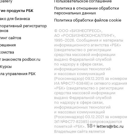
allery
Пользовательское соглашение
Политика в отношении обработки
гие продукты РБК
персональных данных
ако для бизнеса
Политика обработки файлов cookie
поративный регистратор
енов
© ООО «БИЗНЕСПРЕСС»,
АО «РОСБИЗНЕСКОНСАЛТИНГ»,
тинг сайтов
1995–2026
. Сообщения и материалы
.решения
информационного агентства «РБК»
(свидетельство о регистрации
комства
средства массовой информации
 знакомств podbor.ru
выдано Федеральной службой
по надзору в сфере связи,
 Курсы
информационных технологий
ла управления РБК
и массовых коммуникаций
(Роскомнадзор) 09.12.2015 за номером
ИА №ФС77-63848) и сетевого издания
«РБК» (свидетельство о регистрации
средства массовой информации
выдано Федеральной службой
по надзору в сфере связи,
информационных технологий
и массовых коммуникаций
(Роскомнадзор) 03.12.2021 за номером
ЭЛ №ФС77-82385) сопровождаются
пометкой «РБК».
letters@rbc.ru
18+
Владельцем сайта является