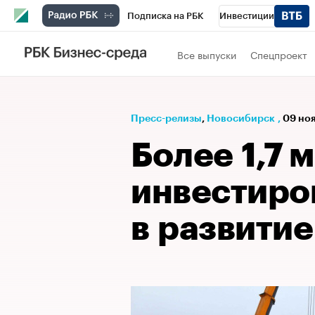
Подписка на РБК
Инвестиции
РБК Вино
Спорт
Школа управления
Все выпуски
Спецпроект
Национальные проекты
Город
Стил
Кредитные рейтинги
Франшизы
Га
Пресс-релизы
⁠,
Новосибирск
,
09 ноя
Проверка контрагентов
Политика
Э
Более 1,7 
инвестиро
в развитие