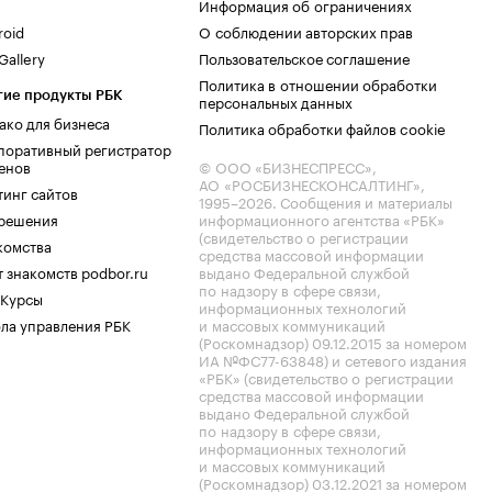
Информация об ограничениях
roid
О соблюдении авторских прав
allery
Пользовательское соглашение
Политика в отношении обработки
гие продукты РБК
персональных данных
ако для бизнеса
Политика обработки файлов cookie
поративный регистратор
енов
© ООО «БИЗНЕСПРЕСС»,
АО «РОСБИЗНЕСКОНСАЛТИНГ»,
тинг сайтов
1995–2026
. Сообщения и материалы
.решения
информационного агентства «РБК»
(свидетельство о регистрации
комства
средства массовой информации
 знакомств podbor.ru
выдано Федеральной службой
по надзору в сфере связи,
 Курсы
информационных технологий
ла управления РБК
и массовых коммуникаций
(Роскомнадзор) 09.12.2015 за номером
ИА №ФС77-63848) и сетевого издания
«РБК» (свидетельство о регистрации
средства массовой информации
выдано Федеральной службой
по надзору в сфере связи,
информационных технологий
и массовых коммуникаций
(Роскомнадзор) 03.12.2021 за номером