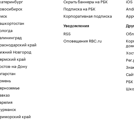
катеринбург
Скрыть баннеры на РБК
iOS
овосибирск
Подписка на РБК
And
мск
Корпоративная подписка
AppG
ашкортостан
Уведомления
Дру
ологда
RSS
Обл
алининград
Оповещения RBC.ru
Кор
раснодарский край
дом
ижний Новгород
Хос
ермский край
Рег
остов-на-Дону
Зна
атарстан
Сайт
юмень
РБК
ерноземье
Шко
авказ
арелия
урманск
риморский край