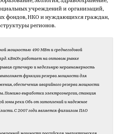
образование, экология, здравоохранение,
социальных учреждений и организаций,
ых фондов, НКО и нуждающихся граждан,
структуры регионов.
нной мощностью 490 МВт и среднегодовой
лрд. кВтХч работает на оптовом рынке
крывая суточную и недельную неравномерность
 выполняет функции резерва мощности для
жения, обеспечения аварийного резерва мощности
мы. Помимо выработки электроэнергии, станция
й зоны реки Обь от затоплений и надежное
ласти. С 2007 года является филиалом ПАО
новленной мощности российская энергетическая