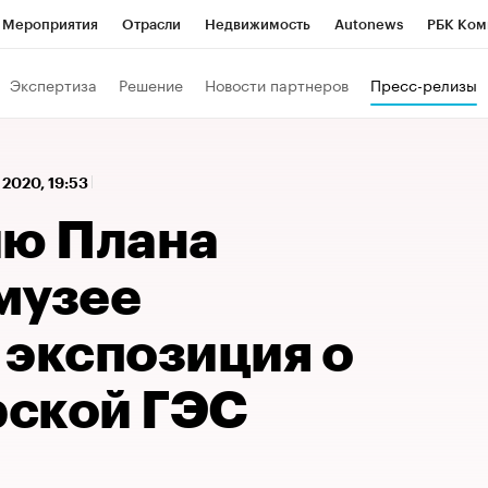
Мероприятия
Отрасли
Недвижимость
Autonews
РБК Ком
 РБК
РБК Образование
РБК Курсы
РБК Life
Тренды
Виз
Экспертиза
Решение
Новости партнеров
Пресс-релизы
ь
Крипто
РБК Бизнес-среда
Дискуссионный клуб
Исследо
зета
Спецпроекты СПб
Конференции СПб
Спецпроекты
 2020, 19:53
кономика
Бизнес
Технологии и медиа
Финансы
Рынок на
ию Плана
музее
 экспозиция о
ской ГЭС