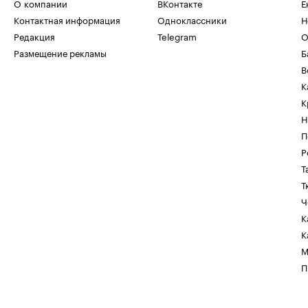
О компании
ВКонтакте
Е
Контактная информация
Одноклассники
Н
Редакция
Telegram
О
Размещение рекламы
Б
В
К
К
Н
П
Р
Т
Т
Ч
К
К
М
П