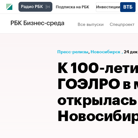
Подписка на РБК
Инвестиции
РБК Вино
Спорт
Школа управления
Все выпуски
Спецпроект
Национальные проекты
Город
Стил
Кредитные рейтинги
Франшизы
Га
Пресс-релизы
⁠,
Новосибирск
,
24 дек
Проверка контрагентов
Политика
Э
К 100-лет
ГОЭЛРО в 
открылась
Новосибир