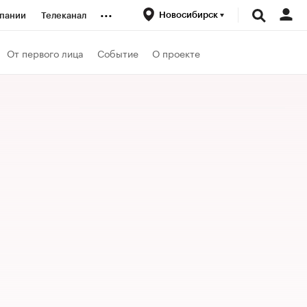
...
Новосибирск
пании
Телеканал
ионеры
От первого лица
Событие
О проекте
вания
личной валюты