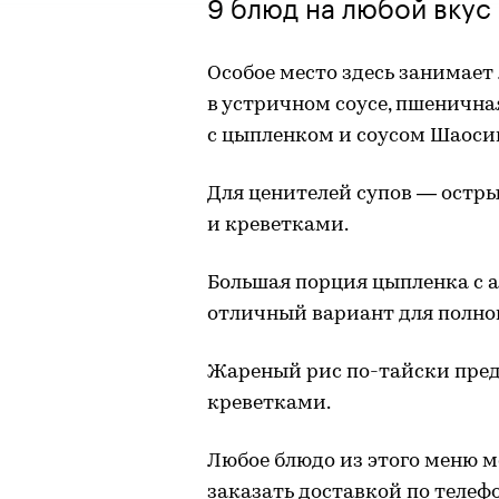
9 блюд на любой вкус
Особое место здесь занимает
в устричном соусе, пшенична
с цыпленком и соусом Шаоси
Для ценителей супов — остр
и креветками.
Большая порция цыпленка с а
отличный вариант для полноц
Жареный рис по-тайски предс
креветками.
Любое блюдо из этого меню мо
заказать доставкой по телефо