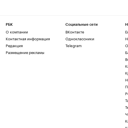
РБК
Социальные сети
Н
О компании
ВКонтакте
Е
Контактная информация
Одноклассники
Н
Редакция
Telegram
О
Размещение рекламы
Б
В
К
К
Н
П
Р
Т
Т
Ч
К
К