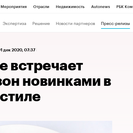
Мероприятия
Отрасли
Недвижимость
Autonews
РБК Ком
 РБК
РБК Образование
РБК Курсы
РБК Life
Тренды
Виз
Экспертиза
Решение
Новости партнеров
Пресс-релизы
ь
Крипто
РБК Бизнес-среда
Дискуссионный клуб
Исследо
зета
Спецпроекты СПб
Конференции СПб
Спецпроекты
1 дек 2020, 07:37
кономика
Бизнес
Технологии и медиа
Финансы
Рынок на
e встречает
зон новинками в
 стиле