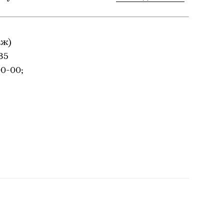
аж)
85
00-00;