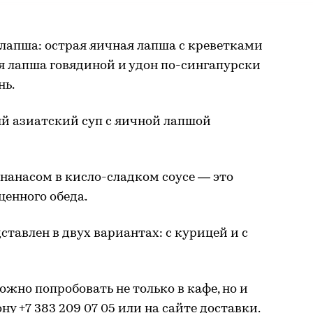
 лапша: острая яичная лапша с креветками
я лапша говядиной и удон по-сингапурски
нь.
ый азиатский суп с яичной лапшой
нанасом в кисло-сладком соусе — это
енного обеда.
тавлен в двух вариантах: с курицей и с
жно попробовать не только в кафе, но и
ну +7 383 209 07 05 или на
сайте доставки
.