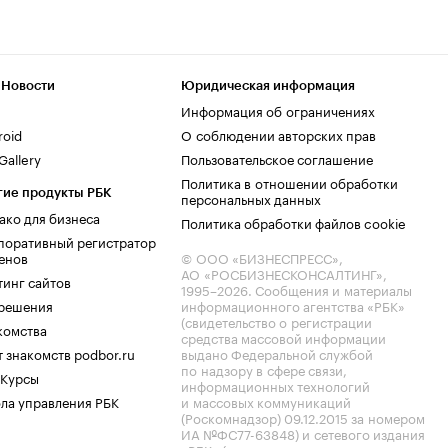
 Новости
Юридическая информация
Информация об ограничениях
roid
О соблюдении авторских прав
allery
Пользовательское соглашение
Политика в отношении обработки
гие продукты РБК
персональных данных
ако для бизнеса
Политика обработки файлов cookie
поративный регистратор
енов
© ООО «БИЗНЕСПРЕСС»,
АО «РОСБИЗНЕСКОНСАЛТИНГ»,
тинг сайтов
1995–2026
. Сообщения и материалы
.решения
информационного агентства «РБК»
(свидетельство о регистрации
комства
средства массовой информации
 знакомств podbor.ru
выдано Федеральной службой
по надзору в сфере связи,
 Курсы
информационных технологий
ла управления РБК
и массовых коммуникаций
(Роскомнадзор) 09.12.2015 за номером
ИА №ФС77-63848) и сетевого издания