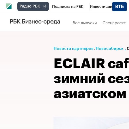
Подписка на РБК
Инвестиции
РБК Вино
Спорт
Школа управления
Все выпуски
Спецпроект
Национальные проекты
Город
Стил
Кредитные рейтинги
Франшизы
Га
Новости партнеров
⁠,
Новосибирск
,
0
Проверка контрагентов
Политика
Э
ECLAIR caf
зимний се
азиатском