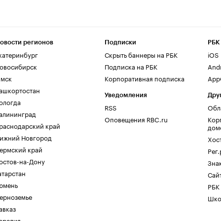
овости регионов
Подписки
РБК
катеринбург
Скрыть баннеры на РБК
iOS
овосибирск
Подписка на РБК
And
мск
Корпоративная подписка
AppG
ашкортостан
Уведомления
Дру
ологда
RSS
Обл
алининград
Оповещения RBC.ru
Кор
раснодарский край
дом
ижний Новгород
Хос
ермский край
Рег
остов-на-Дону
Зна
атарстан
Сайт
юмень
РБК
ерноземье
Шко
авказ
арелия