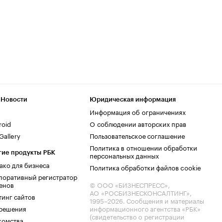
 Новости
Юридическая информация
Информация об ограничениях
roid
О соблюдении авторских прав
allery
Пользовательское соглашение
Политика в отношении обработки
гие продукты РБК
персональных данных
ако для бизнеса
Политика обработки файлов cookie
поративный регистратор
енов
© ООО «БИЗНЕСПРЕСС»,
АО «РОСБИЗНЕСКОНСАЛТИНГ»,
тинг сайтов
1995–2026
. Сообщения и материалы
.решения
информационного агентства «РБК»
(свидетельство о регистрации
комства