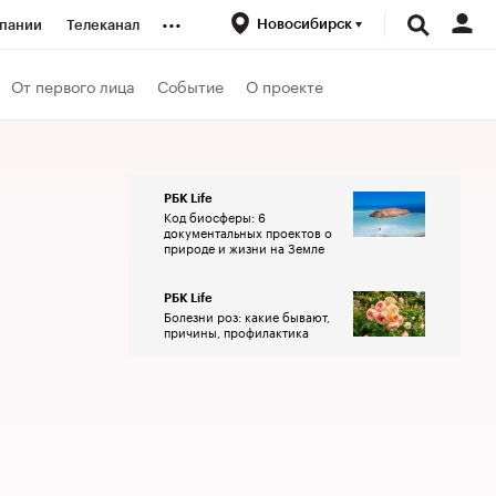
...
Новосибирск
пании
Телеканал
ионеры
От первого лица
Событие
О проекте
вания
РБК Life
Код биосферы: 6
личной валюты
документальных проектов о
природе и жизни на Земле
РБК Life
Болезни роз: какие бывают,
причины, профилактика