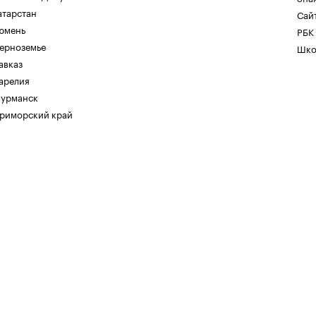
атарстан
Сайт
юмень
РБК
ерноземье
Шко
авказ
арелия
урманск
риморский край