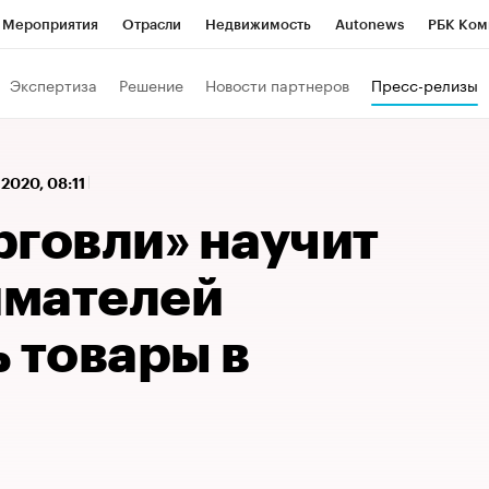
Мероприятия
Отрасли
Недвижимость
Autonews
РБК Ком
 РБК
РБК Образование
РБК Курсы
РБК Life
Тренды
Виз
Экспертиза
Решение
Новости партнеров
Пресс-релизы
ь
Крипто
РБК Бизнес-среда
Дискуссионный клуб
Исследо
зета
Спецпроекты СПб
Конференции СПб
Спецпроекты
 2020, 08:11
кономика
Бизнес
Технологии и медиа
Финансы
Рынок на
рговли» научит
имателей
 товары в