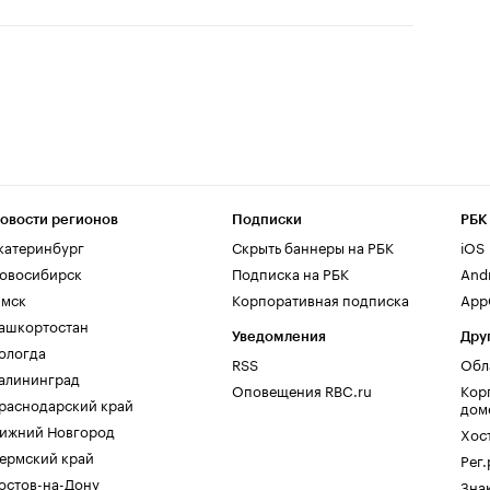
овости регионов
Подписки
РБК
катеринбург
Скрыть баннеры на РБК
iOS
овосибирск
Подписка на РБК
And
мск
Корпоративная подписка
AppG
ашкортостан
Уведомления
Дру
ологда
RSS
Обл
алининград
Оповещения RBC.ru
Кор
раснодарский край
дом
ижний Новгород
Хос
ермский край
Рег
остов-на-Дону
Зна