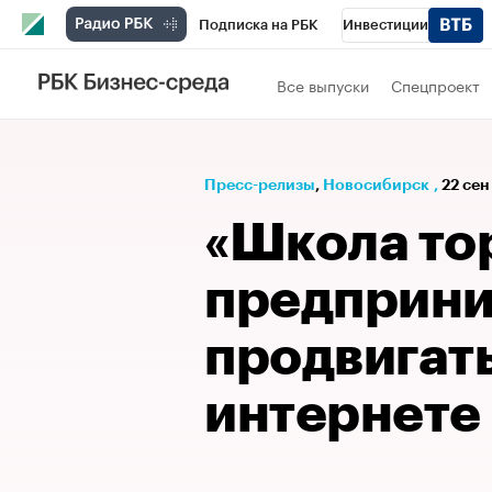
Подписка на РБК
Инвестиции
РБК Вино
Спорт
Школа управления
Все выпуски
Спецпроект
Национальные проекты
Город
Стил
Кредитные рейтинги
Франшизы
Га
Пресс-релизы
⁠,
Новосибирск
,
22 сен
Проверка контрагентов
Политика
Э
«Школа то
предприн
продвигать
интернете