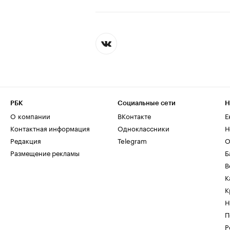
РБК
Социальные сети
Н
О компании
ВКонтакте
Е
Контактная информация
Одноклассники
Н
Редакция
Telegram
О
Размещение рекламы
Б
В
К
К
Н
П
Р