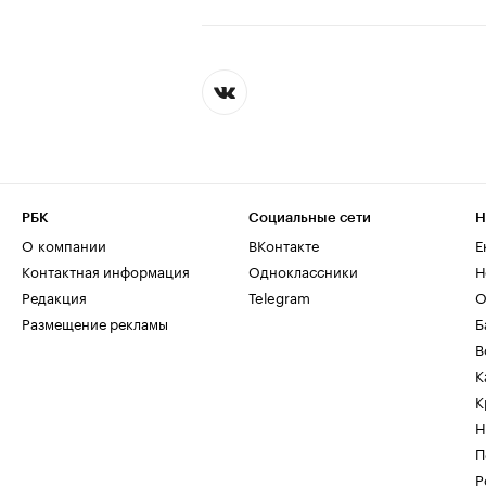
РБК
Социальные сети
Н
О компании
ВКонтакте
Е
Контактная информация
Одноклассники
Н
Редакция
Telegram
О
Размещение рекламы
Б
В
К
К
Н
П
Р