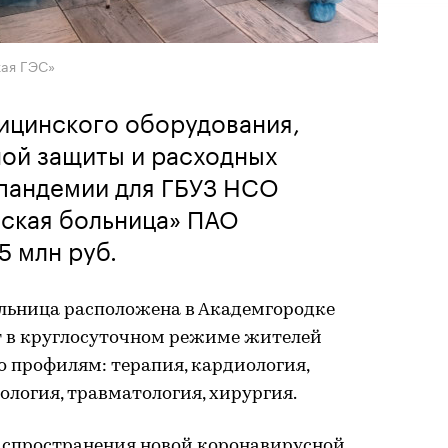
кая ГЭС»
ицинского оборудования,
ной защиты и расходных
 пандемии для ГБУЗ НСО
еская больница» ПАО
5 млн руб.
льница расположена в Академгородке
 в круглосуточном режиме жителей
о профилям: терапия, кардиология,
ология, травматология, хирургия.
распространения новой коронавирусной