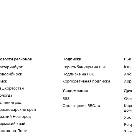
овости регионов
Подписки
РБК
катеринбург
Скрыть баннеры на РБК
iOS
овосибирск
Подписка на РБК
And
мск
Корпоративная подписка
AppG
ашкортостан
Уведомления
Дру
ологда
RSS
Обл
алининград
Оповещения RBC.ru
Кор
раснодарский край
дом
ижний Новгород
Хос
ермский край
Рег
остов-на-Дону
Зна