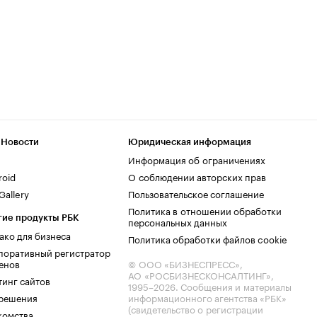
 Новости
Юридическая информация
Информация об ограничениях
roid
О соблюдении авторских прав
allery
Пользовательское соглашение
Политика в отношении обработки
гие продукты РБК
персональных данных
ако для бизнеса
Политика обработки файлов cookie
поративный регистратор
енов
© ООО «БИЗНЕСПРЕСС»,
АО «РОСБИЗНЕСКОНСАЛТИНГ»,
тинг сайтов
1995–2026
. Сообщения и материалы
.решения
информационного агентства «РБК»
(свидетельство о регистрации
комства