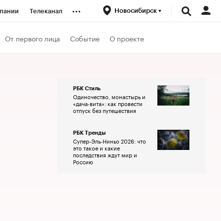
...
Новосибирск
пании
Телеканал
ионеры
От первого лица
Событие
О проекте
вания
РБК Стиль
Одиночество, монастырь и
личной валюты
«дача-вита»: как провести
отпуск без путешествия
РБК Тренды
Супер-Эль-Ниньо 2026: что
это такое и какие
последствия ждут мир и
Россию