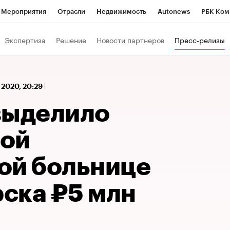
Мероприятия
Отрасли
Недвижимость
Autonews
РБК Ком
 РБК
РБК Образование
РБК Курсы
РБК Life
Тренды
Виз
Экспертиза
Решение
Новости партнеров
Пресс-релизы
ь
Крипто
РБК Бизнес-среда
Дискуссионный клуб
Исследо
зета
Спецпроекты СПб
Конференции СПб
Спецпроекты
 2020, 20:29
кономика
Бизнес
Технологии и медиа
Финансы
Рынок на
выделило
ной
ой больнице
ска ₽5 млн