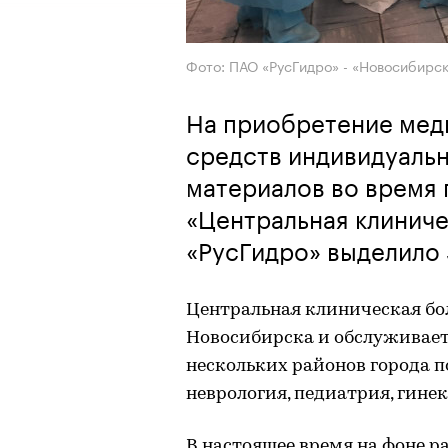
Фото: ПАО «РусГидро» - «Новосибирс
На приобретение мед
средств индивидуаль
материалов во время
«Центральная клинич
«РусГидро» выделило 
Центральная клиническая бо
Новосибирска и обслуживает
нескольких районов города п
неврология, педиатрия, гинек
В настоящее время на фоне 