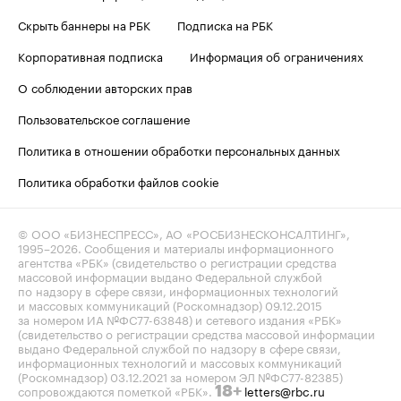
Скрыть баннеры на РБК
Подписка на РБК
Корпоративная подписка
Информация об ограничениях
О соблюдении авторских прав
Пользовательское соглашение
Политика в отношении обработки персональных данных
Политика обработки файлов cookie
© ООО «БИЗНЕСПРЕСС», АО «РОСБИЗНЕСКОНСАЛТИНГ»,
1995–2026
. Сообщения и материалы информационного
агентства «РБК» (свидетельство о регистрации средства
массовой информации выдано Федеральной службой
по надзору в сфере связи, информационных технологий
и массовых коммуникаций (Роскомнадзор) 09.12.2015
за номером ИА №ФС77-63848) и сетевого издания «РБК»
(свидетельство о регистрации средства массовой информации
выдано Федеральной службой по надзору в сфере связи,
информационных технологий и массовых коммуникаций
(Роскомнадзор) 03.12.2021 за номером ЭЛ №ФС77-82385)
сопровождаются пометкой «РБК».
letters@rbc.ru
18+