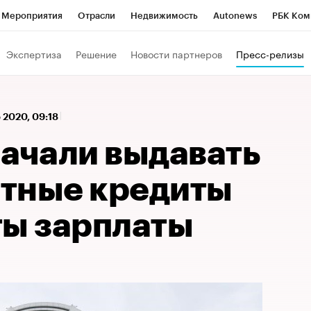
Мероприятия
Отрасли
Недвижимость
Autonews
РБК Ком
 РБК
РБК Образование
РБК Курсы
РБК Life
Тренды
Виз
Экспертиза
Решение
Новости партнеров
Пресс-релизы
ь
Крипто
РБК Бизнес-среда
Дискуссионный клуб
Исследо
зета
Спецпроекты СПб
Конференции СПб
Спецпроекты
 2020, 09:18
кономика
Бизнес
Технологии и медиа
Финансы
Рынок на
начали выдавать
тные кредиты
ты зарплаты