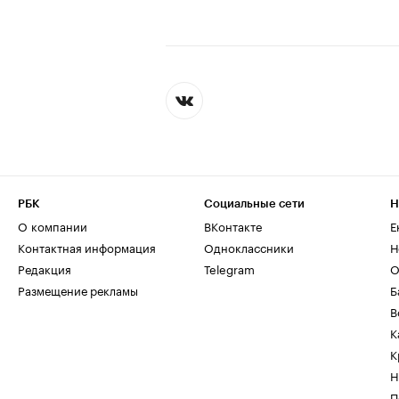
РБК
Социальные сети
Н
О компании
ВКонтакте
Е
Контактная информация
Одноклассники
Н
Редакция
Telegram
О
Размещение рекламы
Б
В
К
К
Н
П