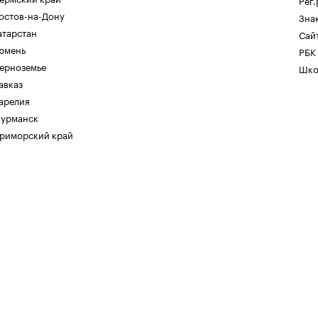
Рег
остов-на-Дону
Зна
атарстан
Сайт
юмень
РБК
ерноземье
Шко
авказ
арелия
урманск
риморский край