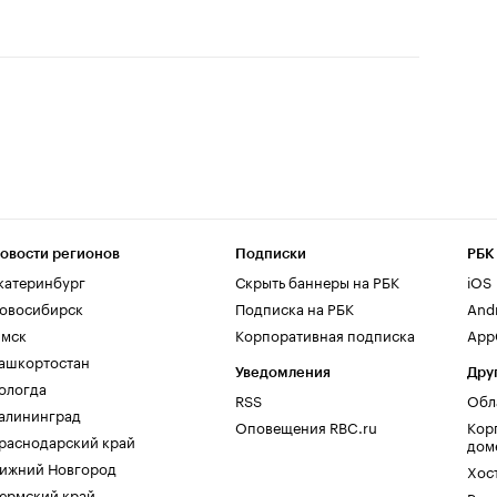
овости регионов
Подписки
РБК
катеринбург
Скрыть баннеры на РБК
iOS
овосибирск
Подписка на РБК
And
мск
Корпоративная подписка
AppG
ашкортостан
Уведомления
Дру
ологда
RSS
Обл
алининград
Оповещения RBC.ru
Кор
раснодарский край
дом
ижний Новгород
Хос
ермский край