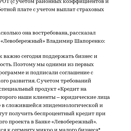
МРОТ (с учетом районных коэффициентов и
отной плате с учетом выплат страховых
сколько она востребована, рассказал
а «Левобережный» Владимир Шапоренко:
к важно сегодня поддержать бизнес и
ность. Поэтому мы одними из первых
Программе и подписали соглашение с
го развития. С учетом требований
специальный продукт «Кредит на
оторого наши клиенты – юридические лица
е в сложившейся эпидемиологической и
гут получить беспроцентный кредит при
ого проекта в Банке «Левобережный».
я к сегменту микро и малого бизнеса*,