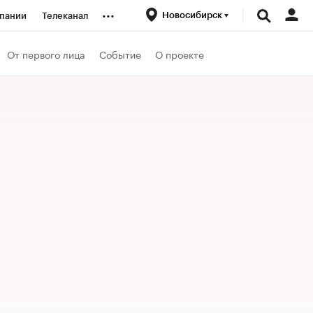
...
Новосибирск
пании
Телеканал
ионеры
От первого лица
Событие
О проекте
вания
личной валюты