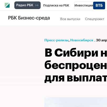
Подписка на РБК
Инвестиции
РБК Вино
Спорт
Школа управления
Все выпуски
Спецпроект
Национальные проекты
Город
Стил
Кредитные рейтинги
Франшизы
Га
Пресс-релизы
⁠,
Новосибирск
,
30 апр
Проверка контрагентов
Политика
Э
В Сибири 
беспроцен
для выпла