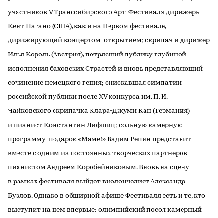
участников V Транссибирского Арт-Фестиваля дирижеры
Кент Нагано (США), как и на Первом фестивале,
дирижирующий концертом-открытием; скрипач и дирижер
Илья Король (Австрия), потрясший публику глубиной
исполнения баховских Страстей и вновь представляющий
сочинение немецкого гения; снискавшая симпатии
российской публики после XV конкурса им. П. И.
Чайковского скрипачка Клара-Джуми Кан (Германия)
и пианист Константин Лифшиц; сольную камерную
программу-подарок «Маме!» Вадим Репин представит
вместе с одним из постоянных творческих партнеров
пианистом Андреем Коробейниковым. Вновь на сцену
в рамках фестиваля выйдет виолончелист Александр
Бузлов. Однако в обширной афише Фестиваля есть и те, кто
выступит на нем впервые: олимпийский посол камерный