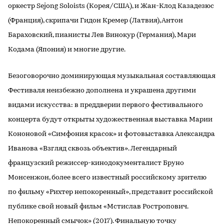
оркестр Sejong Soloists (Корея/США), и Жан-Клод Казадезюс
(Франция), скрипачи Гидон Кремер (Латвия), Антон
Бараховский, пианисты Лев Винокур (Германия), Мари
Кодама (Япония) и многие другие.
Безоговорочно доминирующая музыкальная составляющая
Фестиваля неизбежно дополнена и украшена другими
видами искусства: в преддверии первого фестивального
концерта будут открыты художественная выставка Марии
Кононовой «Симфония красок» и фотовыставка Александра
Иванова «Взгляд сквозь объектив». Легендарный
французский режиссер-кинодокументалист Бруно
Монсенжон, более всего известный российскому зрителю
по фильму «Рихтер непокоренный», представит российской
публике свой новый фильм «Мстислав Ростропович.
Непокоренный смычок» (2017). Финальную точку