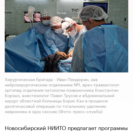
Хирургическая бригада - Иван Пендюрин, зав
нейрохирургическим отделением №1, врач-травматолог-
ортопед отделения патологии позвоночника Константин
Борзых, анестезиолог Павел Трусов и абдоминальный
хирург областной больницы Борис Кан в процессе
десятичасовой операции по тотальному удалению
невриномы в одну сессию
(Фото: пресс-служба)
Новосибирский НИИТО предлагает программы