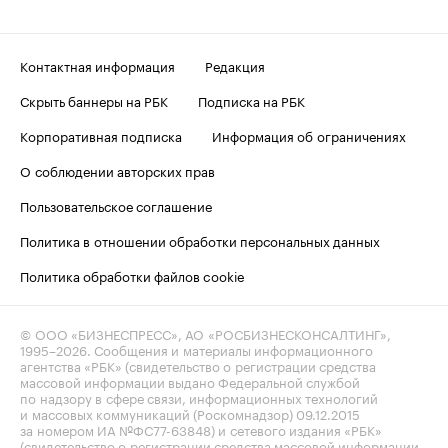
Контактная информация
Редакция
Скрыть баннеры на РБК
Подписка на РБК
Корпоративная подписка
Информация об ограничениях
О соблюдении авторских прав
Пользовательское соглашение
Политика в отношении обработки персональных данных
Политика обработки файлов cookie
© ООО «БИЗНЕСПРЕСС», АО «РОСБИЗНЕСКОНСАЛТИНГ»,
1995–2026
. Сообщения и материалы информационного
агентства «РБК» (свидетельство о регистрации средства
массовой информации выдано Федеральной службой
по надзору в сфере связи, информационных технологий
и массовых коммуникаций (Роскомнадзор) 09.12.2015
за номером ИА №ФС77-63848) и сетевого издания «РБК»
(свидетельство о регистрации средства массовой информации