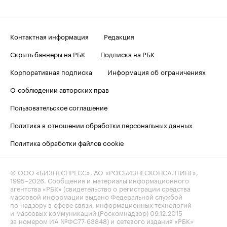
Контактная информация
Редакция
Скрыть баннеры на РБК
Подписка на РБК
Корпоративная подписка
Информация об ограничениях
О соблюдении авторских прав
Пользовательское соглашение
Политика в отношении обработки персональных данных
Политика обработки файлов cookie
© ООО «БИЗНЕСПРЕСС», АО «РОСБИЗНЕСКОНСАЛТИНГ»,
1995–2026
. Сообщения и материалы информационного
агентства «РБК» (свидетельство о регистрации средства
массовой информации выдано Федеральной службой
по надзору в сфере связи, информационных технологий
и массовых коммуникаций (Роскомнадзор) 09.12.2015
за номером ИА №ФС77-63848) и сетевого издания «РБК»