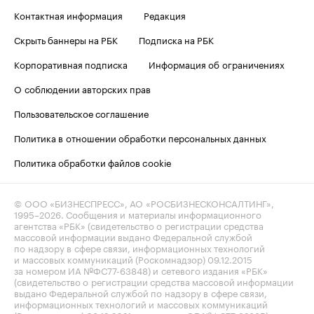
Контактная информация
Редакция
Скрыть баннеры на РБК
Подписка на РБК
Корпоративная подписка
Информация об ограничениях
О соблюдении авторских прав
Пользовательское соглашение
Политика в отношении обработки персональных данных
Политика обработки файлов cookie
© ООО «БИЗНЕСПРЕСС», АО «РОСБИЗНЕСКОНСАЛТИНГ»,
1995–2026
. Сообщения и материалы информационного
агентства «РБК» (свидетельство о регистрации средства
массовой информации выдано Федеральной службой
по надзору в сфере связи, информационных технологий
и массовых коммуникаций (Роскомнадзор) 09.12.2015
за номером ИА №ФС77-63848) и сетевого издания «РБК»
(свидетельство о регистрации средства массовой информации
выдано Федеральной службой по надзору в сфере связи,
информационных технологий и массовых коммуникаций