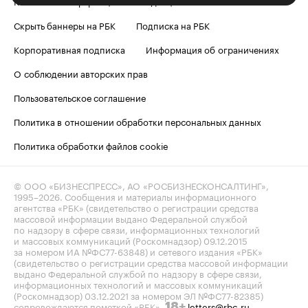
Контактная информация
Редакция
Скрыть баннеры на РБК
Подписка на РБК
Корпоративная подписка
Информация об ограничениях
О соблюдении авторских прав
Пользовательское соглашение
Политика в отношении обработки персональных данных
Политика обработки файлов cookie
© ООО «БИЗНЕСПРЕСС», АО «РОСБИЗНЕСКОНСАЛТИНГ»,
1995–2026
. Сообщения и материалы информационного
агентства «РБК» (свидетельство о регистрации средства
массовой информации выдано Федеральной службой
по надзору в сфере связи, информационных технологий
и массовых коммуникаций (Роскомнадзор) 09.12.2015
за номером ИА №ФС77-63848) и сетевого издания «РБК»
(свидетельство о регистрации средства массовой информации
выдано Федеральной службой по надзору в сфере связи,
информационных технологий и массовых коммуникаций
(Роскомнадзор) 03.12.2021 за номером ЭЛ №ФС77-82385)
сопровождаются пометкой «РБК».
letters@rbc.ru
18+