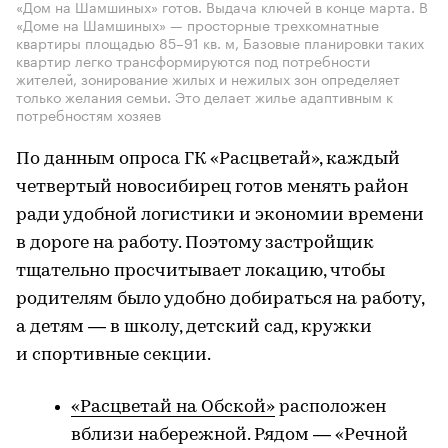
«Дом на Шамшиных» готов. Выдача ключей в конце марта. В
«Доме на Шамшиных» — просторные трехкомнатные
квартиры площадью 85–91 кв. м, Базовые планировки таких
квартир легко трансформируются под потребности
жителей, зонирование жилых и нежилых зон определяет
только желания семьи. Это делает жилье адаптивным к
потребностям хозяев
По данным опроса ГК «Расцветай», каждый
четвертый новосибирец готов менять район
ради удобной логистики и экономии времени
в дороге на работу. Поэтому застройщик
тщательно просчитывает локацию, чтобы
родителям было удобно добираться на работу,
а детям — в школу, детский сад, кружки
и спортивные секции.
«Расцветай на Обской»
расположен
вблизи набережной. Рядом — «Речной