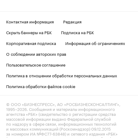
Контактная информация
Редакция
Скрыть баннеры на РБК
Подписка на РБК
Корпоративная подписка
Информация об ограничениях
О соблюдении авторских прав
Пользовательское соглашение
Политика в отношении обработки персональных данных
Политика обработки файлов cookie
© ООО «БИЗНЕСПРЕСС», АО «РОСБИЗНЕСКОНСАЛТИНГ»,
1995–2026
. Сообщения и материалы информационного
агентства «РБК» (свидетельство о регистрации средства
массовой информации выдано Федеральной службой
по надзору в сфере связи, информационных технологий
и массовых коммуникаций (Роскомнадзор) 09.12.2015
за номером ИА №ФС77-63848) и сетевого издания «РБК»