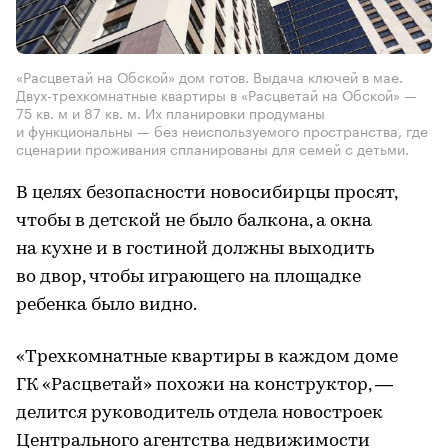
«Расцветай на Обской» дом готов. Выдача ключей в мае.
Двух-трехкомнатные квартиры в «Расцветай на Обской» —
75 кв. м и 87 кв. м. Их планировки продуманы
и функциональны — без неиспользуемого пространства, где
сценарии проживания спланированы для семей с детьми.
В целях безопасности новосибирцы просят,
чтобы в детской не было балкона, а окна
на кухне и в гостиной должны выходить
во двор, чтобы играющего на площадке
ребенка было видно.
«Трехкомнатные квартиры в каждом доме
ГК «Расцветай» похожи на конструктор, —
делится руководитель отдела новостроек
Центрального агентства недвижимости