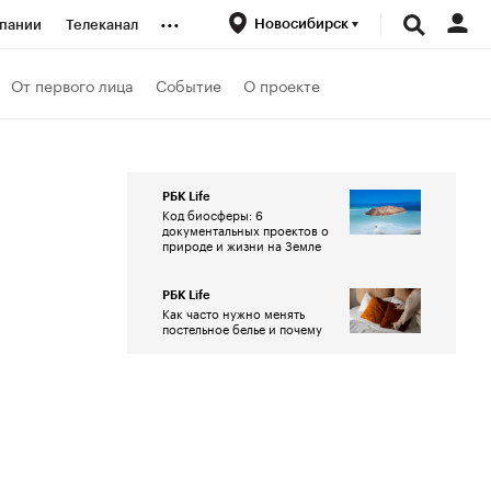
...
Новосибирск
пании
Телеканал
ионеры
От первого лица
Событие
О проекте
вания
РБК Life
Код биосферы: 6
личной валюты
документальных проектов о
природе и жизни на Земле
РБК Life
Как часто нужно менять
постельное белье и почему