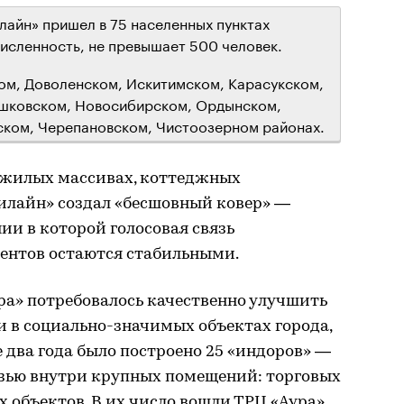
лайн» пришел в 75 населенных пунктах
численность, не превышает 500 человек.
ом, Доволенском, Искитимском, Карасукском,
шковском, Новосибирском, Ордынском,
ском, Черепановском, Чистоозерном районах.
 жилых массивах, коттеджных
Билайн» создал «бесшовный ковер» —
ии в которой голосовая связь
нентов остаются стабильными.
ра» потребовалось качественно улучшить
о и в социально-значимых объектах города,
е два года было построено 25 «индоров» —
язью внутри крупных помещений: торговых
 объектов. В их число вошли ТРЦ «Аура»,