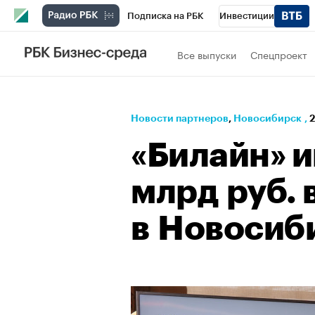
Подписка на РБК
Инвестиции
РБК Вино
Спорт
Школа управления
Все выпуски
Спецпроект
Национальные проекты
Город
Стил
Кредитные рейтинги
Франшизы
Га
Новости партнеров
⁠,
Новосибирск
,
2
Проверка контрагентов
Политика
Э
«Билайн» и
млрд руб. 
в Новосиб