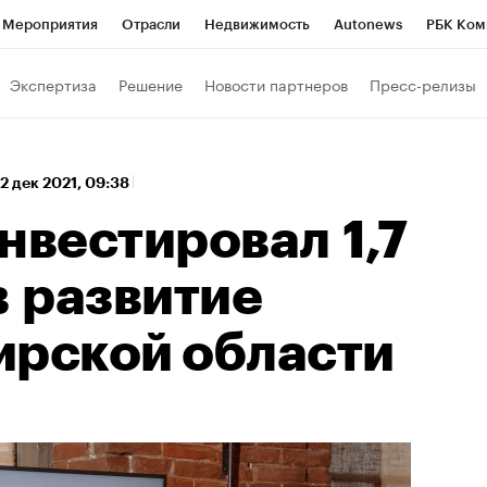
Мероприятия
Отрасли
Недвижимость
Autonews
РБК Ком
 РБК
РБК Образование
РБК Курсы
РБК Life
Тренды
Виз
Экспертиза
Решение
Новости партнеров
Пресс-релизы
ь
Крипто
РБК Бизнес-среда
Дискуссионный клуб
Исследо
зета
Спецпроекты СПб
Конференции СПб
Спецпроекты
2 дек 2021, 09:38
кономика
Бизнес
Технологии и медиа
Финансы
Рынок на
нвестировал 1,7
в развитие
ирской области