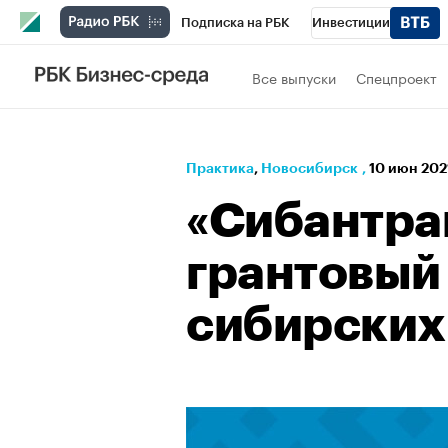
Подписка на РБК
Инвестиции
РБК Вино
Спорт
Школа управления
Все выпуски
Спецпроект
Национальные проекты
Город
Стил
Кредитные рейтинги
Франшизы
Га
Практика
⁠,
Новосибирск
,
10 июн 202
Проверка контрагентов
Политика
Э
«Сибантра
грантовый 
сибирских