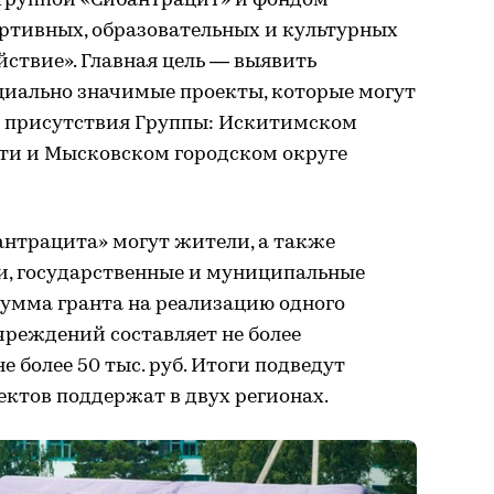
группой «Сибантрацит» и фондом
ортивных, образовательных и культурных
ствие». Главная цель — выявить
циально значимые проекты, которые могут
х присутствия Группы: Искитимском
ти и Мысковском городском округе
антрацита» могут жители, а также
, государственные и муниципальные
умма гранта на реализацию одного
чреждений составляет не более
не более 50 тыс. руб. Итоги подведут
ектов поддержат в двух регионах.