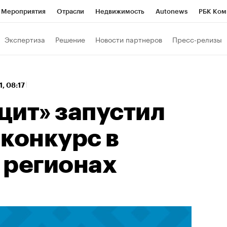
Мероприятия
Отрасли
Недвижимость
Autonews
РБК Ком
 РБК
РБК Образование
РБК Курсы
РБК Life
Тренды
Виз
Экспертиза
Решение
Новости партнеров
Пресс-релизы
ь
Крипто
РБК Бизнес-среда
Дискуссионный клуб
Исследо
зета
Спецпроекты СПб
Конференции СПб
Спецпроекты
1, 08:17
кономика
Бизнес
Технологии и медиа
Финансы
Рынок на
цит» запустил
конкурс в
 регионах