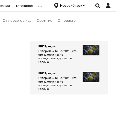
...
Новосибирск
пании
Телеканал
ионеры
От первого лица
Событие
О проекте
вания
РБК Тренды
Супер-Эль-Ниньо 2026: что
личной валюты
это такое и какие
последствия ждут мир и
Россию
РБК Тренды
Супер-Эль-Ниньо 2026: что
это такое и какие
последствия ждут мир и
Россию