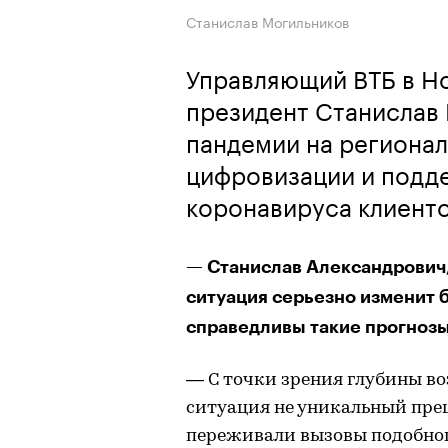
Станислав Могильников
Управляющий ВТБ в Но
президент Станислав 
пандемии на регионал
цифровизации и подд
коронавируса клиент
— Станислав Александрович
ситуация серьезно изменит 
справедливы такие прогноз
— С точки зрения глубины в
ситуация не уникальный прец
переживали вызовы подобного