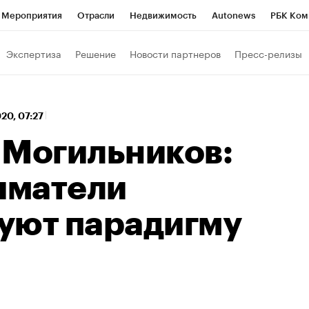
Мероприятия
Отрасли
Недвижимость
Autonews
РБК Ком
 РБК
РБК Образование
РБК Курсы
РБК Life
Тренды
Виз
Экспертиза
Решение
Новости партнеров
Пресс-релизы
ь
Крипто
РБК Бизнес-среда
Дискуссионный клуб
Исследо
зета
Спецпроекты СПб
Конференции СПб
Спецпроекты
020, 07:27
кономика
Бизнес
Технологии и медиа
Финансы
Рынок на
 Могильников:
иматели
уют парадигму