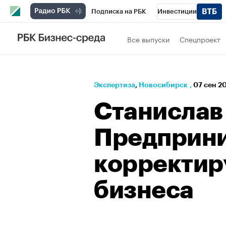
Подписка на РБК
Инвестиции
РБК Вино
Спорт
Школа управления
Все выпуски
Спецпроект
Национальные проекты
Город
Стил
Кредитные рейтинги
Франшизы
Га
Экспертиза
⁠,
Новосибирск
,
07 сен 2
Проверка контрагентов
Политика
Э
Станислав
Предприн
корректир
бизнеса