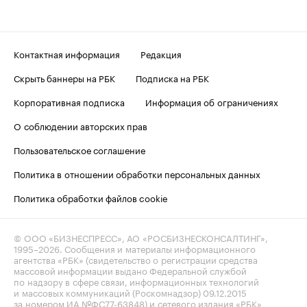
Контактная информация
Редакция
Скрыть баннеры на РБК
Подписка на РБК
Корпоративная подписка
Информация об ограничениях
О соблюдении авторских прав
Пользовательское соглашение
Политика в отношении обработки персональных данных
Политика обработки файлов cookie
© ООО «БИЗНЕСПРЕСС», АО «РОСБИЗНЕСКОНСАЛТИНГ»,
1995–2026
. Сообщения и материалы информационного
агентства «РБК» (свидетельство о регистрации средства
массовой информации выдано Федеральной службой
по надзору в сфере связи, информационных технологий
и массовых коммуникаций (Роскомнадзор) 09.12.2015
за номером ИА №ФС77-63848) и сетевого издания «РБК»