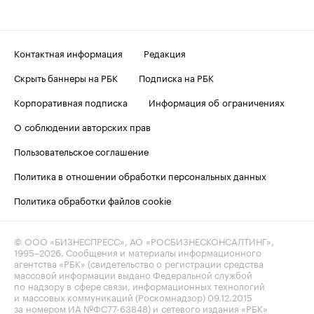
Контактная информация
Редакция
Скрыть баннеры на РБК
Подписка на РБК
Корпоративная подписка
Информация об ограничениях
О соблюдении авторских прав
Пользовательское соглашение
Политика в отношении обработки персональных данных
Политика обработки файлов cookie
© ООО «БИЗНЕСПРЕСС», АО «РОСБИЗНЕСКОНСАЛТИНГ»,
1995–2026
. Сообщения и материалы информационного
агентства «РБК» (свидетельство о регистрации средства
массовой информации выдано Федеральной службой
по надзору в сфере связи, информационных технологий
и массовых коммуникаций (Роскомнадзор) 09.12.2015
за номером ИА №ФС77-63848) и сетевого издания «РБК»